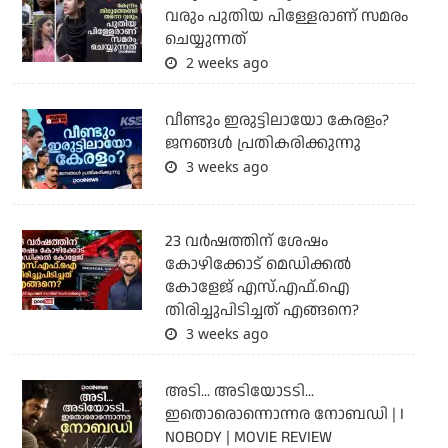
വരും പുതിയ പിള്ളേരാണ് സമരം
ചെയ്യുന്നത്
2 weeks ago
വീണ്ടും ഇരുട്ടിലായോ കേരളം?
ജനങ്ങൾ പ്രതികരിക്കുന്നു
3 weeks ago
23 വർഷത്തിന് ശേഷം
കോഴിക്കോട് മെഡിക്കൽ
കോളേജ് എസ്.എഫ്.ഐ
തിരിച്ചുപിടിച്ചത് എങ്ങനെ?
3 weeks ago
അടി... അടിയോടടി...
ഇതൊരൊന്നൊന്നര നോബഡി | I
NOBODY | MOVIE REVIEW