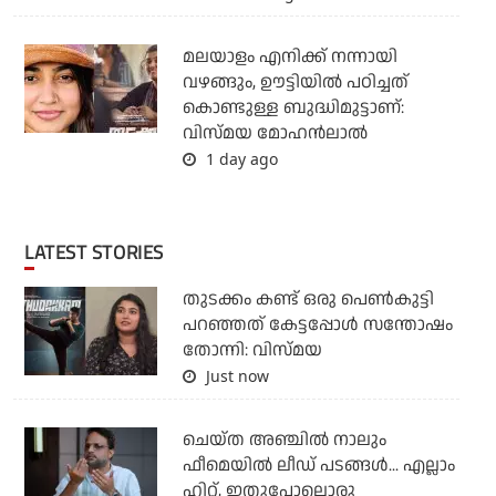
മലയാളം എനിക്ക് നന്നായി
വഴങ്ങും, ഊട്ടിയില്‍ പഠിച്ചത്
കൊണ്ടുള്ള ബുദ്ധിമുട്ടാണ്:
വിസ്മയ മോഹന്‍ലാല്‍
1 day ago
LATEST STORIES
തുടക്കം കണ്ട് ഒരു പെൺകുട്ടി
പറഞ്ഞത് കേട്ടപ്പോൾ സന്തോഷം
തോന്നി: വിസ്മയ
Just now
ചെയ്ത അഞ്ചില്‍ നാലും
ഫീമെയില്‍ ലീഡ് പടങ്ങള്‍... എല്ലാം
ഹിറ്റ്, ഇതുപോലൊരു