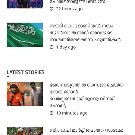
പോരിനൊരുങ്ങി ബാഴ്‌സ
22 hours ago
സൗദി കൊളോണിയല്‍ നയം
തുടര്‍ന്നാല്‍ അത് അവരുടെ
നാശത്തിലേക്കെന്ന് ഹൂത്തികള്‍
1 day ago
LATEST STORIES
ഭരതനാട്യത്തിൽ സൈജു ചെയ്ത
റോൾ ഞാൻ
ചെയ്യേണ്ടതായിരുന്നു: വിനയ്
ഫോർട്ട്
10 minutes ago
സി.ജെ.പി മാര്‍ച്ച് തടഞ്ഞ സംഭവം: