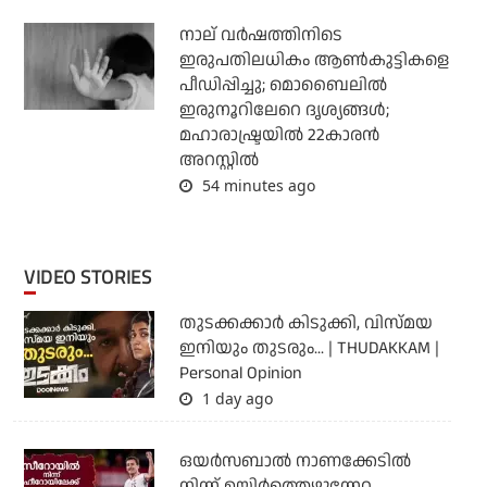
നാല് വര്‍ഷത്തിനിടെ
ഇരുപതിലധികം ആണ്‍കുട്ടികളെ
പീഡിപ്പിച്ചു; മൊബൈലില്‍
ഇരുനൂറിലേറെ ദൃശ്യങ്ങള്‍;
മഹാരാഷ്ട്രയില്‍ 22കാരന്‍
അറസ്റ്റില്‍
54 minutes ago
VIDEO STORIES
തുടക്കക്കാര്‍ കിടുക്കി, വിസ്മയ
ഇനിയും തുടരും... | THUDAKKAM |
Personal Opinion
1 day ago
ഒയര്‍സബാൽ നാണക്കേടിൽ
നിന്ന് ഉയിർത്തെഴുന്നേറ്റ