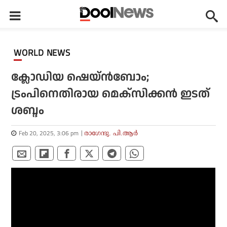
WORLD NEWS
ക്ലോഡിയ ഷെയ്ൻബോം;
ട്രംപിനെതിരായ മെക്സിക്കൻ ഇടത്
ശബ്ദം
Feb 20, 2025, 3:06 pm
രാഗേന്ദു. പി.ആര്‍