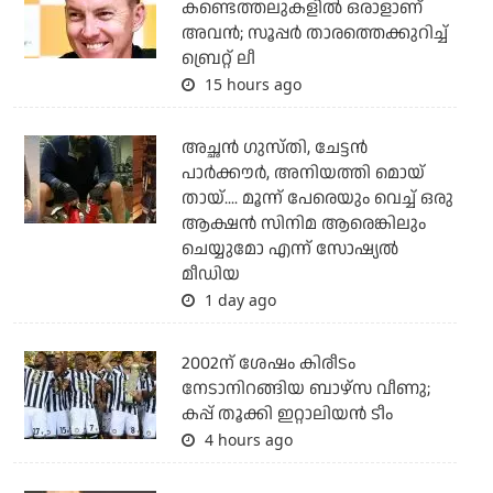
കണ്ടെത്തലുകളില്‍ ഒരാളാണ്
അവന്‍; സൂപ്പര്‍ താരത്തെക്കുറിച്ച്
ബ്രെറ്റ് ലീ
15 hours ago
അച്ഛന്‍ ഗുസ്തി, ചേട്ടന്‍
പാര്‍ക്കൗര്‍, അനിയത്തി മൊയ്
തായ്.... മൂന്ന് പേരെയും വെച്ച് ഒരു
ആക്ഷന്‍ സിനിമ ആരെങ്കിലും
ചെയ്യുമോ എന്ന് സോഷ്യല്‍
മീഡിയ
1 day ago
2002ന് ശേഷം കിരീടം
നേടാനിറങ്ങിയ ബാഴ്സ വീണു;
കപ്പ് തൂക്കി ഇറ്റാലിയൻ ടീം
4 hours ago