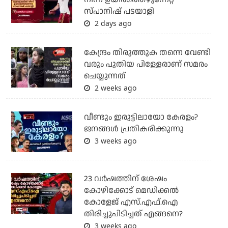
സ്പാനിഷ് പടയാളി
2 days ago
കേന്ദ്രം തിരുത്തുക തന്നെ വേണ്ടി
വരും പുതിയ പിള്ളേരാണ് സമരം
ചെയ്യുന്നത്
2 weeks ago
വീണ്ടും ഇരുട്ടിലായോ കേരളം?
ജനങ്ങൾ പ്രതികരിക്കുന്നു
3 weeks ago
23 വർഷത്തിന് ശേഷം
കോഴിക്കോട് മെഡിക്കൽ
കോളേജ് എസ്.എഫ്.ഐ
തിരിച്ചുപിടിച്ചത് എങ്ങനെ?
3 weeks ago