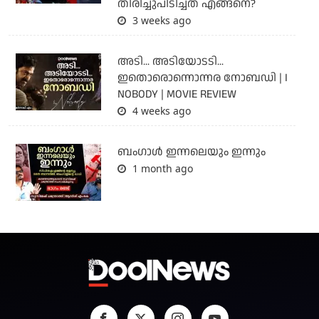
തിരിച്ചുപിടിച്ചത് എങ്ങനെ?
3 weeks ago
അടി... അടിയോടടി...
ഇതൊരൊന്നൊന്നര നോബഡി | I
NOBODY | MOVIE REVIEW
4 weeks ago
ബംഗാള്‍ ഇന്നലെയും ഇന്നും
1 month ago