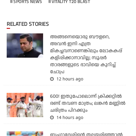
SPORTS NEWS
VITALITY T20 BLAST
RELATED STORIES
അങ്ങനെയൊരു ബൗളറെ,
അവന്‍ ഇനി എത്ര
മികച്ചവനാണെങ്കിലും ലോകകപ്പ്
കളിപ്പിക്കാനാവില്ല; സൂപ്പര്‍
താരങ്ങളുടെ ഭാവിയെ കുറിച്ച്
ചോപ്ര
12 hours ago
600! ഇതുപോലൊന്ന് ക്രിക്കറ്റില്‍
രണ്ട് തവണ മാത്രം; ലങ്കന്‍ മണ്ണില്‍
ചരിത്രം പിറക്കും
14 hours ago
ബംഗ്ലാദേശിന്റെ തലയരിഞ്ഞാല്‍