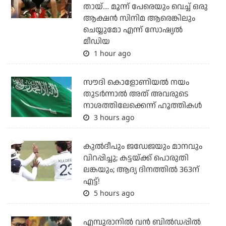
തായ്.... മൂന്ന് പേരെയും വെച്ച് ഒരു
ആക്ഷന്‍ സിനിമ ആരെങ്കിലും
ചെയ്യുമോ എന്ന് സോഷ്യല്‍
മീഡിയ
1 hour ago
സൗദി കൊളോണിയല്‍ നയം
തുടര്‍ന്നാല്‍ അത് അവരുടെ
നാശത്തിലേക്കെന്ന് ഹൂത്തികള്‍
3 hours ago
കുല്‍ദീപും ജഡേജയും മാനവും
വിറപ്പിച്ചു; കട്ടയ്ക്ക് പൊരുതി
ലങ്കയും; ആദ്യ ദിനത്തില്‍ 363ന്
എട്ട്!
5 hours ago
എമ്പുരാനില്‍ വന്‍ ബില്‍ഡപ്പില്‍