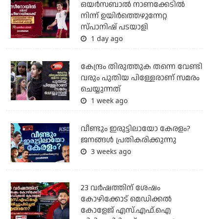
ഒയര്‍സബാൽ നാണക്കേടിൽ
നിന്ന് ഉയിർത്തെഴുന്നേറ്റ
സ്പാനിഷ് പടയാളി
1 day ago
കേന്ദ്രം തിരുത്തുക തന്നെ വേണ്ടി
വരും പുതിയ പിള്ളേരാണ് സമരം
ചെയ്യുന്നത്
1 week ago
വീണ്ടും ഇരുട്ടിലായോ കേരളം?
ജനങ്ങൾ പ്രതികരിക്കുന്നു
3 weeks ago
23 വർഷത്തിന് ശേഷം
കോഴിക്കോട് മെഡിക്കൽ
കോളേജ് എസ്.എഫ്.ഐ