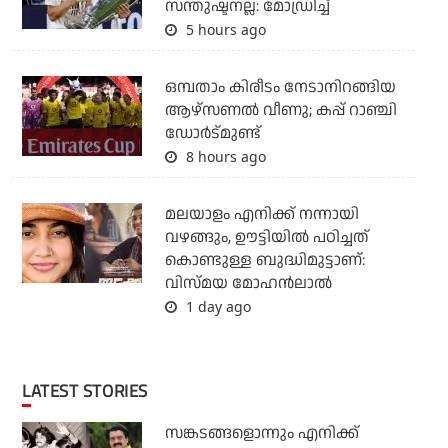
സന്തുഷ്ടനല്ല: മോഡ്രിച്ച്
5 hours ago
ഒമ്പതാം കിരീടം നേടാനിറങ്ങിയ
ആഴ്സണല്‍ വീണു; കപ്പ് റാഞ്ചി
ഡോര്‍ട്മുണ്ട്
8 hours ago
മലയാളം എനിക്ക് നന്നായി
വഴങ്ങും, ഊട്ടിയില്‍ പഠിച്ചത്
കൊണ്ടുള്ള ബുദ്ധിമുട്ടാണ്:
വിസ്മയ മോഹന്‍ലാല്‍
1 day ago
LATEST STORIES
സങ്കടങ്ങളൊന്നും എനിക്ക്