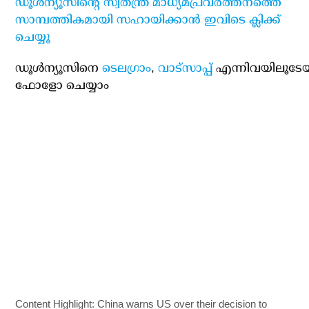
ഡൂള്‍ന്യൂസിന്റെ സ്വതന്ത്ര മാധ്യമപ്രവര്‍ത്തനത്തെ
സാമ്പത്തികമായി സഹായിക്കാന്‍ ഇവിടെ ക്ലിക്ക്
ചെയ്യൂ
ഡൂള്‍ന്യൂസിനെ
ടെലഗ്രാം
,
വാട്‌സാപ്പ്
എന്നിവയിലൂടേ
ഫോളോ ചെയ്യാം
Content Highlight: China warns US over their decision to