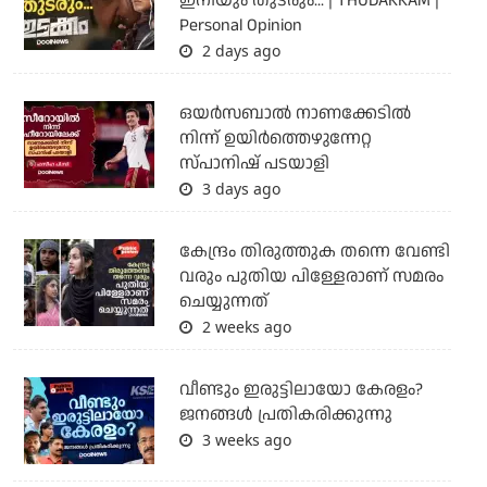
ഇനിയും തുടരും... | THUDAKKAM |
Personal Opinion
2 days ago
ഒയര്‍സബാൽ നാണക്കേടിൽ
നിന്ന് ഉയിർത്തെഴുന്നേറ്റ
സ്പാനിഷ് പടയാളി
3 days ago
കേന്ദ്രം തിരുത്തുക തന്നെ വേണ്ടി
വരും പുതിയ പിള്ളേരാണ് സമരം
ചെയ്യുന്നത്
2 weeks ago
വീണ്ടും ഇരുട്ടിലായോ കേരളം?
ജനങ്ങൾ പ്രതികരിക്കുന്നു
3 weeks ago