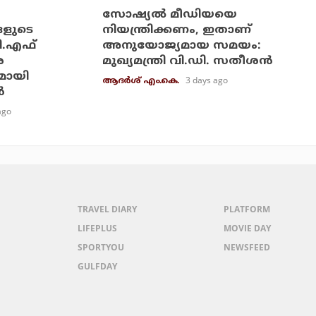
സോഷ്യല്‍ മീഡിയയെ
ങളുടെ
നിയന്ത്രിക്കണം, ഇതാണ്
ി.എഫ്
അനുയോജ്യമായ സമയം:
െ
മുഖ്യമന്ത്രി വി.ഡി. സതീശന്‍
മായി
3 days ago
ആദർശ് എം.കെ.
‍
ago
TRAVEL DIARY
PLATFORM
LIFEPLUS
MOVIE DAY
SPORTYOU
NEWSFEED
GULFDAY