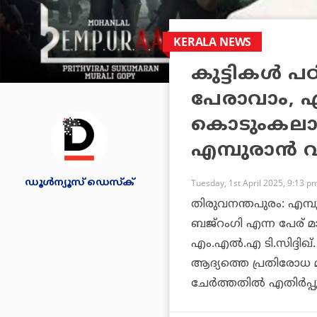
KERALA NEWS
കുട്ടികള്‍ പഠ
പേരാവാം, എന
കൊടുംകലാപക
എമ്പുരാന്‍ വ
ഡൂള്‍ന്യൂസ് ഡെസ്‌ക്
Tuesday, 1st April 2025, 9:13 p
തിരുവനന്തപുരം: എമ്പു
ബജ്‌റംഗി എന്ന പേര് മാറ
എം.എല്‍.എ ടി.സിദ്ദിഖ്.
ആദ്യത്തെ പ്രതിരോധ മന
ചേര്‍ത്തതില്‍ എതിര്‍പ്പ