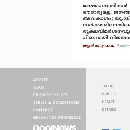
ക്ഷേമപദ്ധതികള്‍
ഔദാര്യമല്ല, ജനങ്
അവകാശം; യു.ഡ
സര്‍ക്കാരിനെതിര
രൂക്ഷവിമര്‍ശനവു
പിണറായി വിജയന്
3 days 
ആദർശ് എം.കെ.
ABOUT
TECHD
TEAM
DWHEEL
PRIVACY POLICY
HEALTH
TERMS & CONDITIONS
DETAILS
CONTACT
GRIEVANCE REDRESSAL