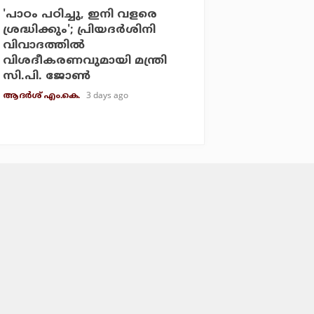
'പാഠം പഠിച്ചു, ഇനി വളരെ
ശ്രദ്ധിക്കും'; പ്രിയദര്‍ശിനി
വിവാദത്തില്‍
വിശദീകരണവുമായി മന്ത്രി
സി.പി. ജോണ്‍
3 days ago
ആദർശ് എം.കെ.