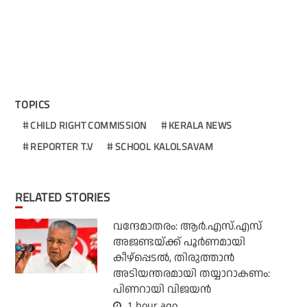
TOPICS
CHILD RIGHT COMMISSION
KERALA NEWS
REPORTER T.V
SCHOOL KALOLSAVAM
RELATED STORIES
വന്ദേമാതരം: ആര്‍.എസ്.എസ്
അജണ്ടയ്ക്ക് പൂര്‍ണമായി
കീഴ്‌പ്പെടല്‍, തിരുത്താന്‍
അടിയന്തരമായി തയ്യാറാകണം:
പിണറായി വിജയന്‍
1 hour ago