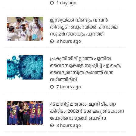
1 day ago
ഇന്ത്യയ്ക്ക് വീണ്ടും വമ്പന്‍
തിരിച്ചടി; ബുംറയ്ക്ക് പിന്നാലെ
സൂപ്പര്‍ താരവും പുറത്ത്!
8 hours ago
പ്രകൃതിയിലില്ലാത്ത പുതിയ
വൈറസുകളെ സൃഷ്ടിച്ച് എ.ഐ;
വൈദ്യശാസ്ത്ര രംഗത്ത് വന്‍
വഴിത്തിരിവ്
7 hours ago
45 മിനിട്ട് മത്സരം, മൂന്ന് ടീം, ഒറ്റ
കിരീടം; 2002ന് ശേഷം ത്രികോണ
പോരിനൊരുങ്ങി ബാഴ്‌സ
8 hours ago