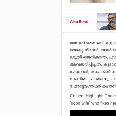
Also Read
അനൂപ് മേനോന്‍ സ്റ്റോറീ
രാമകൃഷ്ണന്‍, അന്‍വര്
ശ്രുതി രജനികാന്ത്, എ
അവതരിപ്പിച്ചത്. കൂട
മേനോന്‍, ഡോക്ടര്‍ സ
സംഗീതം പകരുന്നു. ചിത്
ഫോട്ടോഗ്രാഫര്‍ മഹാദ
Content Highlight: Cheer
‘good wife’ who fixes he