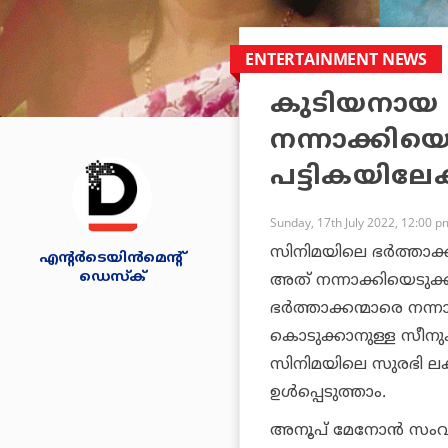
ENTERTAINMENT NEWS
കുടിയനായ 
നന്നാക്കിയെടു
പട്ടികയിലേക
Sunday, 17th July 2022, 12:00 p
സിനിമയിലെ ഭർത്താക്കൻ
എന്റര്‍ടെയിന്‍മെന്റ്
ഡെസ്‌ക്
അത് നന്നാക്കിയെടുക
ഭർത്താക്കന്മാരെ നന്നാക
കൊടുക്കാനുള്ള സീനുക
സിനിമയിലെ സുരഭി ലക്
ഉൾപ്പെടുത്താം.
അനൂപ് മേനോൻ സംവിധ