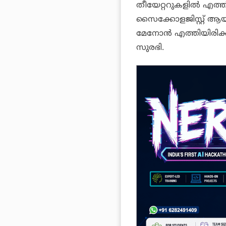
തീയേറ്ററുകളിൽ എത്തി
സൈക്കോളജിസ്റ്റ് ആയ
മേനോൻ എത്തിയിരിക്ക
സുരഭി.