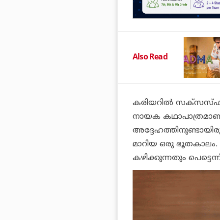
Also Read
കരിയറിൽ സക്സസ്ഫുള്
നായക കഥാപാത്രമാണ് 
അദ്ദേഹത്തിനുണ്ടായി
മാറിയ ഒരു ഭൂതകാലം
കഴിക്കുന്നതും പെട്ടെന