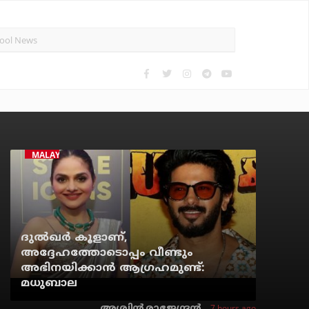
MALAYALAM CINEMA
ദുല്‍ഖര്‍ കൂളാണ്,
അദ്ദേഹത്തോടൊപ്പം വീണ്ടും
അഭിനയിക്കാന്‍ ആഗ്രഹമുണ്ട്:
മധുബാല
7 hours ago
അശ്വിന്‍ രാജേന്ദ്രന്‍