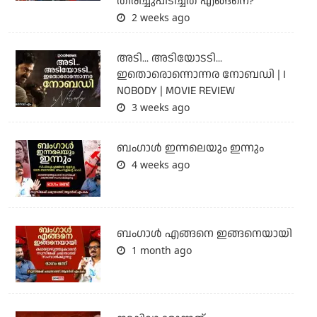
തിരിച്ചുപിടിച്ചത് എങ്ങനെ?
2 weeks ago
അടി... അടിയോടടി...
ഇതൊരൊന്നൊന്നര നോബഡി | I
NOBODY | MOVIE REVIEW
3 weeks ago
ബംഗാള്‍ ഇന്നലെയും ഇന്നും
4 weeks ago
ബം​ഗാൾ എങ്ങനെ ഇങ്ങനെയായി
1 month ago