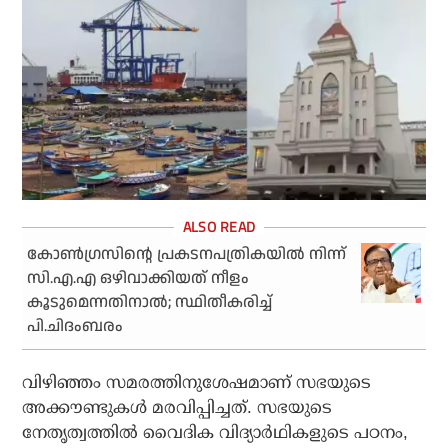
കോൺഗ്രസിന്റെ പ്രകടനപത്രികയിൽ നിന്ന്
സി.എ.എ ഒഴിവാക്കിയത് നീളം
കൂടുമെന്നതിനാൽ; സ്ഥിതീകരിച്ച്
പി.ചിദംബരം
വിഴിഞ്ഞം സമരത്തിനുശേഷമാണ് സഭയുടെ
അക്കൗണ്ടുകള്‍ മരവിപ്പിച്ചത്. സഭയുടെ
നേതൃത്വത്തില്‍ വൈദിക വിദ്യാര്‍ഥികളുടെ പഠനം,