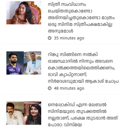
സ്ത്രീ സംവിധാനം
ചെയ്തതുകൊണ്ടോ
അഭിനയിച്ചതുകൊണ്ടോ മാത്രം
ഒരു സിനിമ സ്ത്രീപക്ഷമാകില്ല:
അനുമോൾ
35 minutes ago
റിങ്കു സിങ്ങിനെ നൽകി
രാജസ്ഥാനിൽ നിന്നും അവനെ
കൊൽ‌ക്കത്തയിലെത്തിക്കണം,
ഭാവി ക്യാപ്റ്റനാണ്;
നിർദേശവുമായി ആകാശ് ചോപ്ര
48 minutes ago
നെപ്പോകിഡ് എന്ന ലേബൽ
സിനിമയുടെ തുടക്കത്തിൽ
നല്ലതാണ്, പക്ഷെ തുടരാൻ അത്
പോരാ: വിസ്മയ