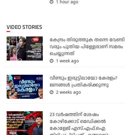
1 hour ago
VIDEO STORIES
കേന്ദ്രം തിരുത്തുക തന്നെ വേണ്ടി
വരും പുതിയ പിള്ളേരാണ് സമരം
ചെയ്യുന്നത്
1 week ago
വീണ്ടും ഇരുട്ടിലായോ കേരളം?
ജനങ്ങൾ പ്രതികരിക്കുന്നു
2 weeks ago
23 വർഷത്തിന് ശേഷം
കോഴിക്കോട് മെഡിക്കൽ
കോളേജ് എസ്.എഫ്.ഐ