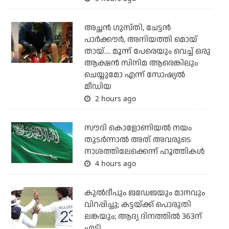
അച്ഛന്‍ ഗുസ്തി, ചേട്ടന്‍
പാര്‍ക്കൗര്‍, അനിയത്തി മൊയ്
തായ്.... മൂന്ന് പേരെയും വെച്ച് ഒരു
ആക്ഷന്‍ സിനിമ ആരെങ്കിലും
ചെയ്യുമോ എന്ന് സോഷ്യല്‍
മീഡിയ
2 hours ago
സൗദി കൊളോണിയല്‍ നയം
തുടര്‍ന്നാല്‍ അത് അവരുടെ
നാശത്തിലേക്കെന്ന് ഹൂത്തികള്‍
4 hours ago
കുല്‍ദീപും ജഡേജയും മാനവും
വിറപ്പിച്ചു; കട്ടയ്ക്ക് പൊരുതി
ലങ്കയും; ആദ്യ ദിനത്തില്‍ 363ന്
എട്ട്!