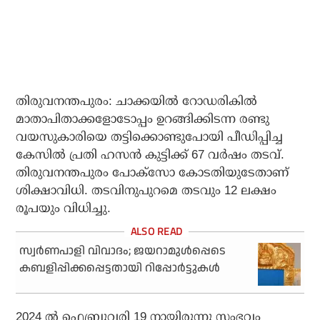
തിരുവനന്തപുരം: ചാക്കയിൽ റോഡരികിൽ
മാതാപിതാക്കളോടോപ്പം ഉറങ്ങിക്കിടന്ന രണ്ടു
വയസുകാരിയെ തട്ടിക്കൊണ്ടുപോയി പീഡിപ്പിച്ച
കേസിൽ പ്രതി ഹസൻ കുട്ടിക്ക് 67 വർഷം തടവ്.
തിരുവനന്തപുരം പോക്‌സോ കോടതിയുടേതാണ്
ശിക്ഷാവിധി. തടവിനുപുറമെ തടവും 12 ലക്ഷം
രൂപയും വിധിച്ചു.
സ്വർണപാളി വിവാദം; ജയറാമുൾപ്പെടെ
കബളിപ്പിക്കപ്പെട്ടതായി റിപ്പോർട്ടുകൾ
2024 ൽ ഫെബ്രുവരി 19 നായിരുന്നു സംഭവം