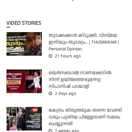
VIDEO STORIES
തുടക്കക്കാര്‍ കിടുക്കി, വിസ്മയ
ഇനിയും തുടരും... | THUDAKKAM |
Personal Opinion
21 hours ago
ഒയര്‍സബാൽ നാണക്കേടിൽ
നിന്ന് ഉയിർത്തെഴുന്നേറ്റ
സ്പാനിഷ് പടയാളി
2 days ago
കേന്ദ്രം തിരുത്തുക തന്നെ വേണ്ടി
വരും പുതിയ പിള്ളേരാണ് സമരം
ചെയ്യുന്നത്
2 weeks ago