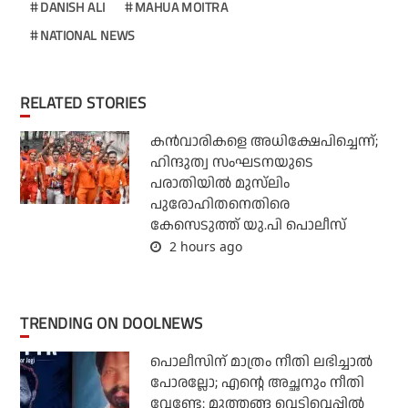
DANISH ALI
MAHUA MOITRA
NATIONAL NEWS
RELATED STORIES
കന്‍വാരികളെ അധിക്ഷേപിച്ചെന്ന്;
ഹിന്ദുത്വ സംഘടനയുടെ
പരാതിയില്‍ മുസ്‌ലിം
പുരോഹിതനെതിരെ
കേസെടുത്ത് യു.പി പൊലീസ്
2 hours ago
TRENDING ON DOOLNEWS
പൊലീസിന് മാത്രം നീതി ലഭിച്ചാല്‍
പോരല്ലോ; എന്റെ അച്ഛനും നീതി
വേണ്ടേ: മുത്തങ്ങ വെടിവെപ്പില്‍