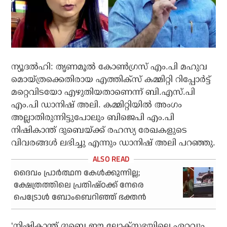
ന്യൂദല്‍ഹി: തൃണമൂല്‍ കോണ്‍ഗ്രസ് എം.പി മഹുവ
മൊയ്ത്രക്കെതിരായ എത്തിക്‌സ് കമ്മിറ്റി റിപ്പോര്‍ട്ട്
മറ്റെവിടയോ എഴുതിയതാണെന്ന് ബി.എസ്.പി
എം.പി ഡാനിഷ് അലി. കമ്മിറ്റിയില്‍ അംഗം
അല്ലാതിരുന്നിട്ടുപോലും ബിജെപി എം.പി
നിഷികാന്ത് ദുബെയ്ക്ക് രഹസ്യ രേഖകളുടെ
വിവരങ്ങള്‍ ലഭിച്ചു എന്നും ഡാനിഷ് അലി പറഞ്ഞു.
ദൈവം പ്രാർത്ഥന കേൾക്കുന്നില്ല;
ക്ഷേത്രത്തിലെ പ്രതിഷ്ഠക്ക് നേരെ
പെട്രോൾ ബോംബെറിഞ്ഞ് ഭക്തൻ
‘നിഷികാന്ത് ദുബെ ഈ ലോക്സഭയിലെ ഏറ്റവും