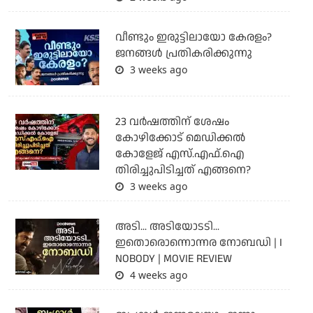
വീണ്ടും ഇരുട്ടിലായോ കേരളം?
ജനങ്ങൾ പ്രതികരിക്കുന്നു
3 weeks ago
23 വർഷത്തിന് ശേഷം
കോഴിക്കോട് മെഡിക്കൽ
കോളേജ് എസ്.എഫ്.ഐ
തിരിച്ചുപിടിച്ചത് എങ്ങനെ?
3 weeks ago
അടി... അടിയോടടി...
ഇതൊരൊന്നൊന്നര നോബഡി | I
NOBODY | MOVIE REVIEW
4 weeks ago