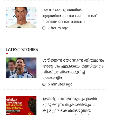
ഞാന്‍ ചെറുപ്പത്തില്‍
ഉള്ളതിനേക്കാള്‍ ശക്തനാണ്
അവന്‍: റൊണാള്‍ഡോ
7 hours ago
LATEST STORIES
ശരിയെന്ന് തോന്നുന്ന തീരുമാനം
അദ്ദേഹം എടുക്കും; മെസിയുടെ
വിരമിക്കലിനെക്കുറിച്ച്
അര്‍ജന്റീന
6 minutes ago
ഉയിരില്ലാ റോജാപ്പൂവും ഉയിര്‍
എടുക്കുന്ന തുപ്പാക്കിയും....
കട്ടച്ചോര കൊണ്ടെഴുതിയ