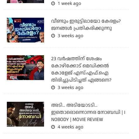
1 week ago
വീണ്ടും ഇരുട്ടിലായോ കേരളം?
ജനങ്ങൾ പ്രതികരിക്കുന്നു
3 weeks ago
23 വർഷത്തിന് ശേഷം
കോഴിക്കോട് മെഡിക്കൽ
കോളേജ് എസ്.എഫ്.ഐ
തിരിച്ചുപിടിച്ചത് എങ്ങനെ?
3 weeks ago
അടി... അടിയോടടി...
ഇതൊരൊന്നൊന്നര നോബഡി | I
NOBODY | MOVIE REVIEW
4 weeks ago