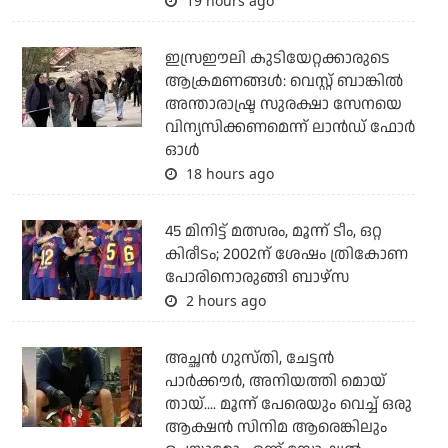
19 hours ago
ഇസ്രഈലി കുടിയേറ്റക്കാരുടെ
ആക്രമണങ്ങള്‍: വെസ്റ്റ് ബാങ്കില്‍
അന്താരാഷ്ട്ര സുരക്ഷാ സേനയെ
വിന്യസിക്കണമെന്ന് ലാന്‍ഡ് ഫോര്‍
ഓള്‍
18 hours ago
45 മിനിട്ട് മത്സരം, മൂന്ന് ടീം, ഒറ്റ
കിരീടം; 2002ന് ശേഷം ത്രികോണ
പോരിനൊരുങ്ങി ബാഴ്‌സ
2 hours ago
അച്ഛന്‍ ഗുസ്തി, ചേട്ടന്‍
പാര്‍ക്കൗര്‍, അനിയത്തി മൊയ്
തായ്.... മൂന്ന് പേരെയും വെച്ച് ഒരു
ആക്ഷന്‍ സിനിമ ആരെങ്കിലും