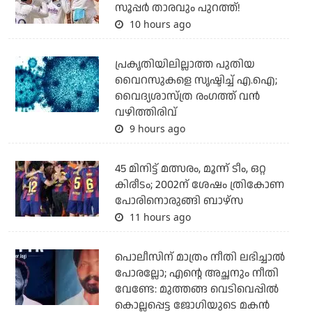
സൂപ്പര്‍ താരവും പുറത്ത്!
10 hours ago
പ്രകൃതിയിലില്ലാത്ത പുതിയ
വൈറസുകളെ സൃഷ്ടിച്ച് എ.ഐ;
വൈദ്യശാസ്ത്ര രംഗത്ത് വന്‍
വഴിത്തിരിവ്
9 hours ago
45 മിനിട്ട് മത്സരം, മൂന്ന് ടീം, ഒറ്റ
കിരീടം; 2002ന് ശേഷം ത്രികോണ
പോരിനൊരുങ്ങി ബാഴ്‌സ
11 hours ago
പൊലീസിന് മാത്രം നീതി ലഭിച്ചാല്‍
പോരല്ലോ; എന്റെ അച്ഛനും നീതി
വേണ്ടേ: മുത്തങ്ങ വെടിവെപ്പില്‍
കൊല്ലപ്പെട്ട ജോഗിയുടെ മകന്‍