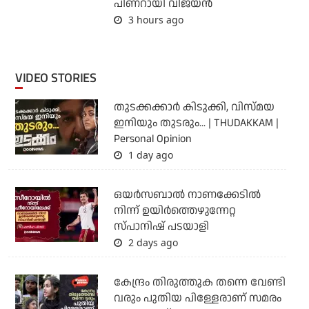
പിണറായി വിജയന്‍
3 hours ago
VIDEO STORIES
തുടക്കക്കാര്‍ കിടുക്കി, വിസ്മയ
ഇനിയും തുടരും... | THUDAKKAM |
Personal Opinion
1 day ago
ഒയര്‍സബാൽ നാണക്കേടിൽ
നിന്ന് ഉയിർത്തെഴുന്നേറ്റ
സ്പാനിഷ് പടയാളി
2 days ago
കേന്ദ്രം തിരുത്തുക തന്നെ വേണ്ടി
വരും പുതിയ പിള്ളേരാണ് സമരം