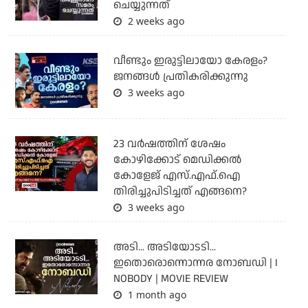
ചെയ്യുന്നത്
2 weeks ago
വീണ്ടും ഇരുട്ടിലായോ കേരളം?
ജനങ്ങൾ പ്രതികരിക്കുന്നു
3 weeks ago
23 വർഷത്തിന് ശേഷം
കോഴിക്കോട് മെഡിക്കൽ
കോളേജ് എസ്.എഫ്.ഐ
തിരിച്ചുപിടിച്ചത് എങ്ങനെ?
3 weeks ago
അടി... അടിയോടടി...
ഇതൊരൊന്നൊന്നര നോബഡി | I
NOBODY | MOVIE REVIEW
1 month ago