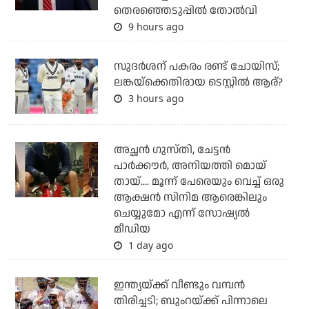
തെരഞ്ഞെടുപ്പില്‍ തോല്‍വി
9 hours ago
സുദര്‍ശന് പകരം രണ്ട് ചോയിസ്;
ലങ്കയ്‌ക്കെതിരായ ടെസ്റ്റില്‍ ആര്?
3 hours ago
അച്ഛന്‍ ഗുസ്തി, ചേട്ടന്‍
പാര്‍ക്കൗര്‍, അനിയത്തി മൊയ്
തായ്.... മൂന്ന് പേരെയും വെച്ച് ഒരു
ആക്ഷന്‍ സിനിമ ആരെങ്കിലും
ചെയ്യുമോ എന്ന് സോഷ്യല്‍
മീഡിയ
1 day ago
ഇന്ത്യയ്ക്ക് വീണ്ടും വമ്പന്‍
തിരിച്ചടി; ബുംറയ്ക്ക് പിന്നാലെ