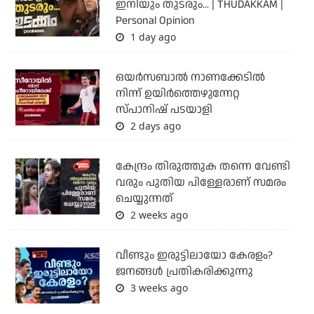
ഇനിയും തുടരും... | THUDAKKAM |
Personal Opinion
1 day ago
ഒയര്‍സബാൽ നാണക്കേടിൽ
നിന്ന് ഉയിർത്തെഴുന്നേറ്റ
സ്പാനിഷ് പടയാളി
2 days ago
കേന്ദ്രം തിരുത്തുക തന്നെ വേണ്ടി
വരും പുതിയ പിള്ളേരാണ് സമരം
ചെയ്യുന്നത്
2 weeks ago
വീണ്ടും ഇരുട്ടിലായോ കേരളം?
ജനങ്ങൾ പ്രതികരിക്കുന്നു
3 weeks ago