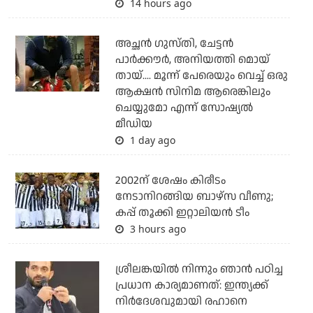
14 hours ago
അച്ഛന്‍ ഗുസ്തി, ചേട്ടന്‍
പാര്‍ക്കൗര്‍, അനിയത്തി മൊയ്
തായ്.... മൂന്ന് പേരെയും വെച്ച് ഒരു
ആക്ഷന്‍ സിനിമ ആരെങ്കിലും
ചെയ്യുമോ എന്ന് സോഷ്യല്‍
മീഡിയ
1 day ago
2002ന് ശേഷം കിരീടം
നേടാനിറങ്ങിയ ബാഴ്സ വീണു;
കപ്പ് തൂക്കി ഇറ്റാലിയൻ ടീം
3 hours ago
ശ്രീലങ്കയില്‍ നിന്നും ഞാന്‍ പഠിച്ച
പ്രധാന കാര്യമാണത്: ഇന്ത്യക്ക്
നിര്‍ദേശവുമായി രഹാനെ