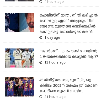
4 hours ago
പൊലീസിന് മാത്രം നീതി ലഭിച്ചാല്‍
പോരല്ലോ; എന്റെ അച്ഛനും നീതി
വേണ്ടേ: മുത്തങ്ങ വെടിവെപ്പില്‍
കൊല്ലപ്പെട്ട ജോഗിയുടെ മകന്‍
1 day ago
സുദര്‍ശന് പകരം രണ്ട് ചോയിസ്;
ലങ്കയ്‌ക്കെതിരായ ടെസ്റ്റില്‍ ആര്?
13 hours ago
45 മിനിട്ട് മത്സരം, മൂന്ന് ടീം, ഒറ്റ
കിരീടം; 2002ന് ശേഷം ത്രികോണ
പോരിനൊരുങ്ങി ബാഴ്‌സ
21 hours ago