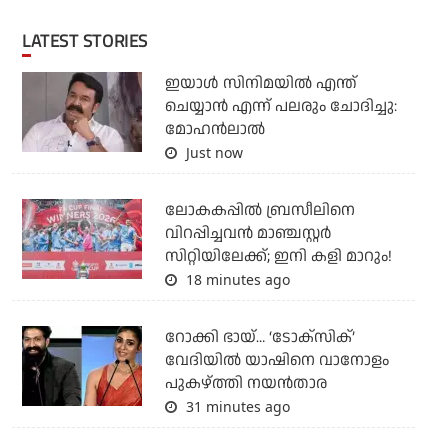
LATEST STORIES
ഇയാൾ സിനിമയിൽ എന്ത്
ചെയ്യാൻ എന്ന് പലരും ചോദിച്ചു:
മോഹൻലാൽ
Just now
ലോകകപ്പില്‍ ബ്രസീലിനെ
വിറപ്പിച്ചവന്‍ മാഞ്ചസ്റ്റര്‍
സിറ്റിയിലേക്ക്; ഇനി കളി മാറും!
18 minutes ago
റോക്കി ഭായ്… ‘ടോക്സിക്’
വേദിയിൽ യാഷിനെ വാനോളം
പുകഴ്ത്തി നയൻതാര
31 minutes ago