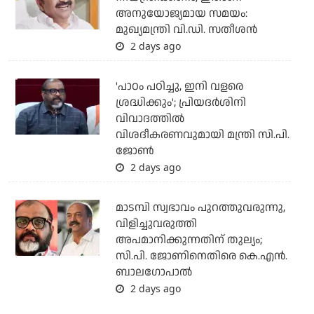
അനുയോജ്യമായ സമയം:
മുഖ്യമന്ത്രി വി.ഡി. സതീശന്‍
2 days ago
'പാഠം പഠിച്ചു, ഇനി വളരെ
ശ്രദ്ധിക്കും'; പ്രിയദര്‍ശിനി
വിവാദത്തില്‍
വിശദീകരണവുമായി മന്ത്രി സി.പി.
ജോണ്‍
2 days ago
മാടമ്പി സ്വഭാവം പുറത്തുവരുന്നു,
വിളിച്ചുവരുത്തി
അപമാനിക്കുന്നതിന് തുല്യം;
സി.പി. ജോണിനെതിരെ കെ.എന്‍.
ബാലഗോപാല്‍
2 days ago