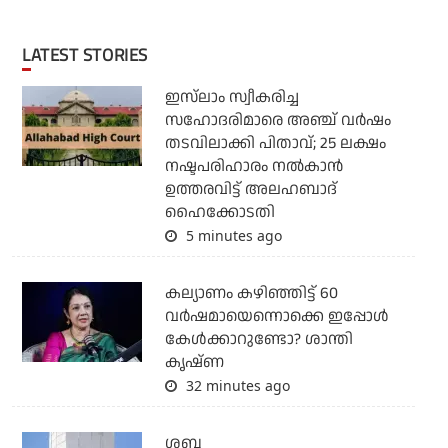
LATEST STORIES
ഇസ്‌ലാം സ്വീകരിച്ച
സഹോദരിമാരെ അഞ്ച് വര്‍ഷം
തടവിലാക്കി പിതാവ്; 25 ലക്ഷം
നഷ്ടപരിഹാരം നല്‍കാന്‍
ഉത്തരവിട്ട് അലഹബാദ്
ഹൈക്കോടതി
5 minutes ago
കല്യാണം കഴിഞ്ഞിട്ട് 60
വർഷമായെന്നൊക്കെ ഇപ്പോൾ
കേൾക്കാറുണ്ടോ? ശാന്തി
കൃഷ്ണ
32 minutes ago
ശബ്ദ