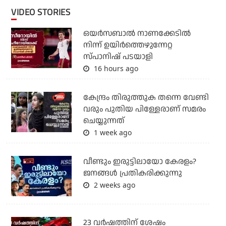
VIDEO STORIES
ഒയര്‍സബാൽ നാണക്കേടിൽ
നിന്ന് ഉയിർത്തെഴുന്നേറ്റ
സ്പാനിഷ് പടയാളി
16 hours ago
കേന്ദ്രം തിരുത്തുക തന്നെ വേണ്ടി
വരും പുതിയ പിള്ളേരാണ് സമരം
ചെയ്യുന്നത്
1 week ago
വീണ്ടും ഇരുട്ടിലായോ കേരളം?
ജനങ്ങൾ പ്രതികരിക്കുന്നു
2 weeks ago
23 വർഷത്തിന് ശേഷം