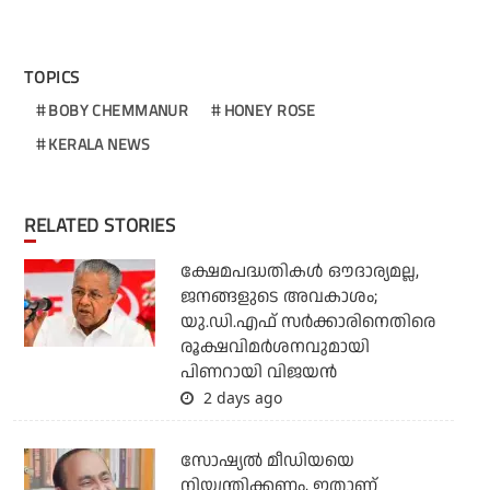
TOPICS
BOBY CHEMMANUR
HONEY ROSE
KERALA NEWS
RELATED STORIES
ക്ഷേമപദ്ധതികള്‍ ഔദാര്യമല്ല,
ജനങ്ങളുടെ അവകാശം;
യു.ഡി.എഫ് സര്‍ക്കാരിനെതിരെ
രൂക്ഷവിമര്‍ശനവുമായി
പിണറായി വിജയന്‍
2 days ago
സോഷ്യല്‍ മീഡിയയെ
നിയന്ത്രിക്കണം, ഇതാണ്