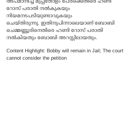
അപമാനിച്ച മുപ്പതോളം പേര്‍ക്കെതിരെ ഹണി
റോസ് പരാതി നല്‍കുകയും
നിയമനടപടിയുണ്ടാവുകയും
ചെയ്തിരുന്നു. ഇതിനുപിന്നാലെയാണ് ബോബി
ചെമ്മണ്ണൂരിനെതിരെ ഹണി റോസ് പരാതി
നൽകിയതും ബോബി അറസ്റ്റിലായതും.
Content Highlight: Bobby will remain in Jail; The court
cannot consider the petition