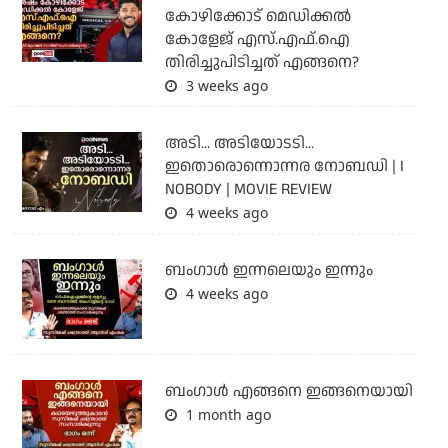
കോഴിക്കോട് മെഡിക്കൽ
കോളേജ് എസ്.എഫ്.ഐ
തിരിച്ചുപിടിച്ചത് എങ്ങനെ?
3 weeks ago
അടി... അടിയോടടി...
ഇതൊരൊന്നൊന്നര നോബഡി | I
NOBODY | MOVIE REVIEW
4 weeks ago
ബംഗാള്‍ ഇന്നലെയും ഇന്നും
4 weeks ago
ബം​ഗാൾ എങ്ങനെ ഇങ്ങനെയായി
1 month ago