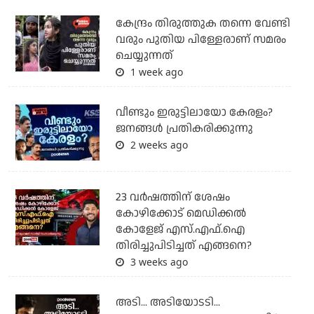
കേന്ദ്രം തിരുത്തുക തന്നെ വേണ്ടി
വരും പുതിയ പിള്ളേരാണ് സമരം
ചെയ്യുന്നത്
1 week ago
വീണ്ടും ഇരുട്ടിലായോ കേരളം?
ജനങ്ങൾ പ്രതികരിക്കുന്നു
2 weeks ago
23 വർഷത്തിന് ശേഷം
കോഴിക്കോട് മെഡിക്കൽ
കോളേജ് എസ്.എഫ്.ഐ
തിരിച്ചുപിടിച്ചത് എങ്ങനെ?
3 weeks ago
അടി... അടിയോടടി...