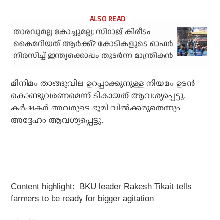
താരവുമല്ല കോച്ചുമല്ല; സിറാജ് കിരീടം
കൈമറിയത് ആര്‍ക്ക്? കോടികളുടെ ഓഫര്‍
നിരസിച്ച് ഇന്ത്യക്കൊപ്പം തുടര്‍ന്ന മാന്ത്രികന്‍
മിനിമം താങ്ങുവില ഉറപ്പാക്കുനുള്ള നിയമം ഉടന്‍
കൊണ്ടുവരണമെന്ന് ടികായത് ആവശ്യപ്പെട്ടു.
കര്‍ഷകര്‍ അവരുടെ ഭൂമി വില്‍ക്കരുതെന്നും
അദ്ദേഹം ആവശ്യപ്പെട്ടു.
Content highlight: BKU leader Rakesh Tikait tells
farmers to be ready for bigger agitation