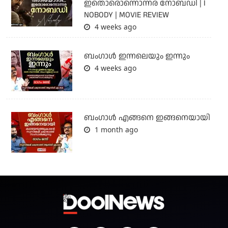
ഇതൊരൊന്നൊന്നര നോബഡി | I
NOBODY | MOVIE REVIEW
4 weeks ago
ബംഗാള്‍ ഇന്നലെയും ഇന്നും
4 weeks ago
ബം​ഗാൾ എങ്ങനെ ഇങ്ങനെയായി
1 month ago