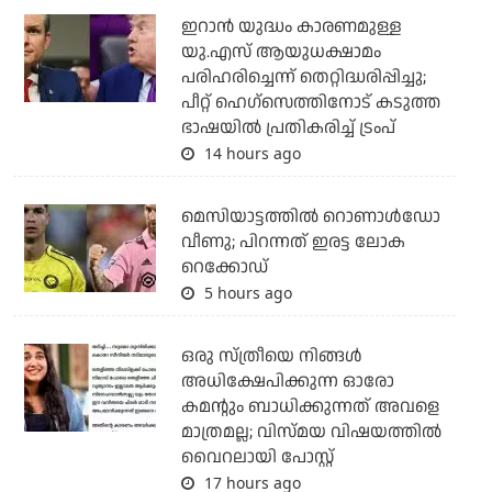
ഇറാന്‍ യുദ്ധം കാരണമുള്ള
യു.എസ് ആയുധക്ഷാമം
പരിഹരിച്ചെന്ന് തെറ്റിദ്ധരിപ്പിച്ചു;
പീറ്റ് ഹെഗ്‌സെത്തിനോട് കടുത്ത
ഭാഷയില്‍ പ്രതികരിച്ച് ട്രംപ്
14 hours ago
മെസിയാട്ടത്തില്‍ റൊണാള്‍ഡോ
വീണു; പിറന്നത് ഇരട്ട ലോക
റെക്കോഡ്
5 hours ago
ഒരു സ്ത്രീയെ നിങ്ങള്‍
അധിക്ഷേപിക്കുന്ന ഓരോ
കമന്റും ബാധിക്കുന്നത് അവളെ
മാത്രമല്ല; വിസ്മയ വിഷയത്തില്‍
വൈറലായി പോസ്റ്റ്
17 hours ago