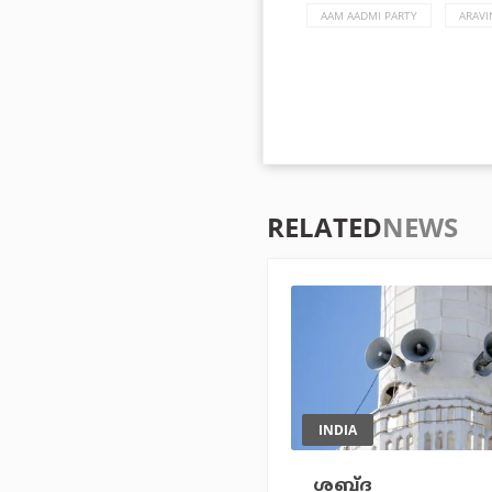
AAM AADMI PARTY
ARAVI
RELATED
NEWS
INDIA
ശബ്ദ