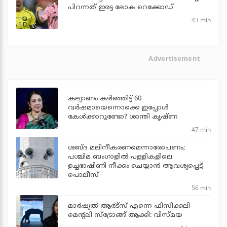
പിറന്നത് ഇരട്ട ലോക റെക്കോഡ്
43 min
Advertisement
കല്യാണം കഴിഞ്ഞിട്ട് 60
വർഷമായെന്നൊക്കെ ഇപ്പോൾ
കേൾക്കാറുണ്ടോ? ശാന്തി കൃഷ്ണ
47 min
ശബ്ദ മലിനീകരണമെന്നാരോപണം;
പശ്ചിമ ബംഗാളില്‍ പള്ളികളിലെ
ഉച്ചഭാഷിണി നീക്കം ചെയ്യാന്‍ ആവശ്യപ്പെട്ട്
പൊലീസ്
56 min
മാർഷ്യൽ ആർട്സ് എന്നെ ഫിസിക്കലി
മെന്റലി സ്ട്രോങ്ങ് ആക്കി: വിസ്മയ