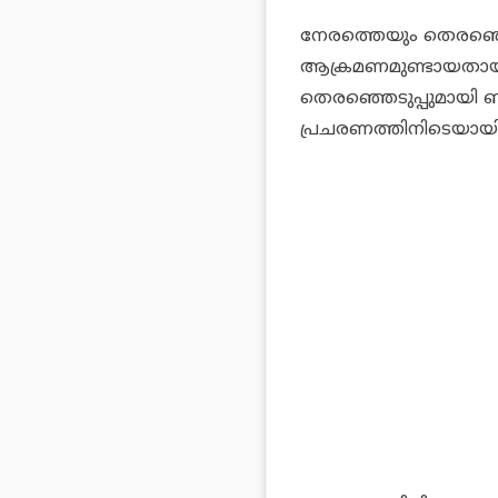
നേരത്തെയും തെരഞ്ഞെട
ആക്രമണമുണ്ടായതായി റി
തെരഞ്ഞെടുപ്പുമായി ബന
പ്രചരണത്തിനിടെയായിരു