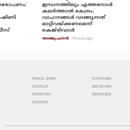
നാരോപണം;
ഇന്ധനത്തിലും എത്തനോള്‍
കലര്‍ത്താന്‍ കേന്ദ്രം;
ഭാഷിണി
വാഹനങ്ങള്‍ വാങ്ങുന്നത്
മാറ്റിവയ്ക്കണമെന്ന്
ലീസ്
കെജ്‌രിവാള്‍
18 hours ago
അഞ്ജു ചന്ദ്രന്‍
TRAVEL DIARY
PLATFORM
LIFEPLUS
MOVIE DAY
SPORTYOU
NEWSFEED
GULFDAY