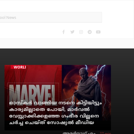
WORLD CINEMA
ഓസ്‌കര്‍ വാങ്ങിയ നടനെ കിട്ടിയിട്ടും
കാര്യമില്ലാതെ പോയി, മാര്‍വല്‍
വേസ്റ്റാക്കിക്കളഞ്ഞ ഗംഭീര വില്ലനെ
ചര്‍ച്ച ചെയ്ത് സോഷ്യല്‍ മീഡിയ
27 min
അമര്‍നാഥ് എം.