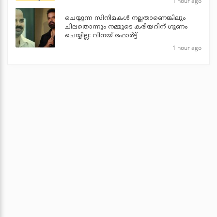
1 hour ago
ചെയ്യുന്ന സിനിമകൾ നല്ലതാണെങ്കിലും
ചിലതൊന്നും നമ്മുടെ കരിയറിന് ഗുണം
ചെയ്യില്ല: വിനയ് ഫോർട്ട്
1 hour ago