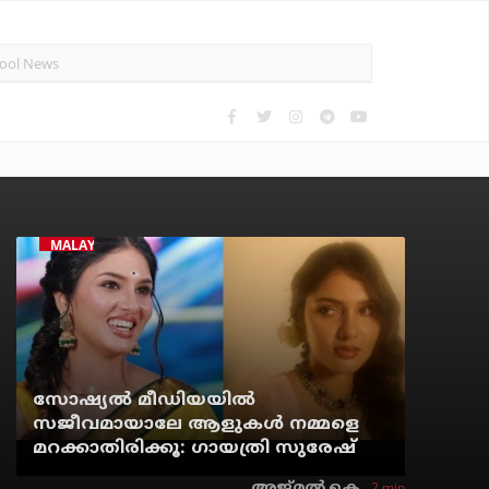
MALAYALAM CINEMA
സോഷ്യൽ മീഡിയയിൽ
സജീവമായാലേ ആളുകൾ നമ്മളെ
മറക്കാതിരിക്കൂ: ഗായത്രി സുരേഷ്
2 min
അജ്മല്‍ കെ