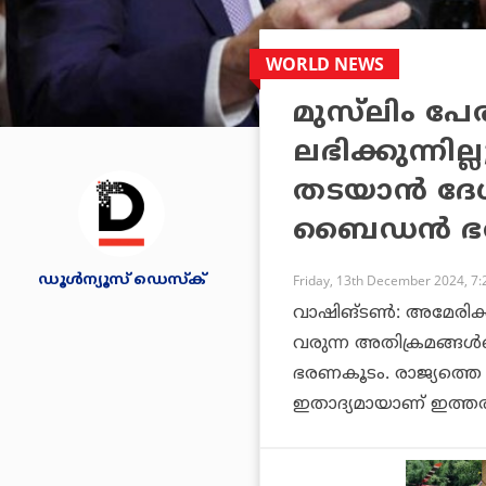
WORLD NEWS
മുസ്‌ലിം പ
ലഭിക്കുന്ന
തടയാന്‍ ദേശീ
ബൈഡന്‍ ഭ
ഡൂള്‍ന്യൂസ് ഡെസ്‌ക്
Friday, 13th December 2024, 7
വാഷിങ്ടണ്‍: അമേരിക്ക
വരുന്ന അതിക്രമങ്ങള്‍
ഭരണകൂടം. രാജ്യത്ത
ഇതാദ്യമായാണ് ഇത്തര