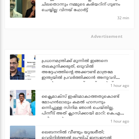
ചിലതൊന്നും നമ്മുടെ കരിയറിന് ഗുണം
ചെയ്യില്ല: വിനയ് ഫോർട്ട്
32 min
Advertisement
പ്രധാനമന്ത്രിക്ക് മുന്നില്‍ ഇങ്ങനെ
തലകുനിക്കരുത്, ഒടുവില്‍
അദ്ദേഹത്തിന്റെ അക്കൗണ്ട് മാത്രമേ
ഇന്ത്യയില്‍ പ്രവര്‍ത്തിക്കാന്‍ അനുവദിക്കൂ:
തന്റെ മെറ്റ അകൗണ്ട് സസ്‌പെന്‍ഡ്
1 hour ago
ചെയ്തതില്‍ കെജ്‌രിവാള്‍
ക്ലൈമാക്‌സ് ഇഷ്ടമാകാത്തതുകൊണ്ട്
മോഹന്‍ലാലും കമല്‍ ഹാസനും
ഒന്നിച്ചുള്ള സിനിമ ഞാന്‍ ചെയ്തില്ല,
പിന്നീട് അത് ക്ലാസിക്കായി മാറി: കെ.എസ്
രവികുമാര്‍
1 hour ago
ലെബനനില്‍ വീണ്ടും യുദ്ധഭീതി;
വെടിനിര്‍ത്തല്‍ ലംഘിച്ച് ഇസ്രഈല്‍