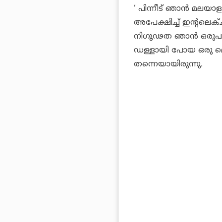
‘ പിന്നീട് ഞാന്‍ മലയ
അപേക്ഷിച്ച് ഇന്റലെക
നിഗൂഢത ഞാന്‍ ഒരുപാട
ഡള്ളായി പോയ ഒരു മൊമ
തന്നെയായിരുന്നു.