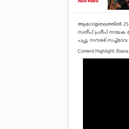
Also Read
ആഗോളതലത്തില്‍ 25 കോ
സന്ദീപ് പ്രദീപ് നായക
പപ്പു, സൗരഭ് സച്ച്‌ദ
Content Highlight:
Biana