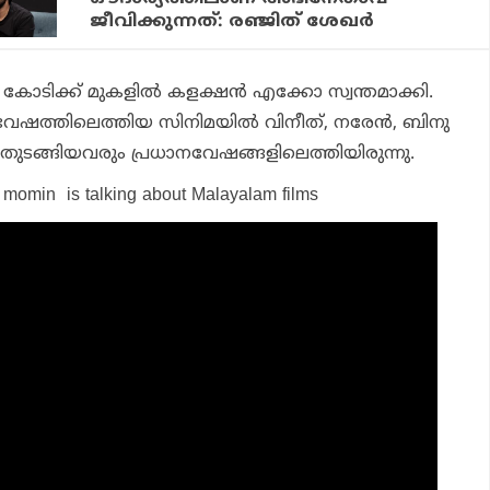
ജീവിക്കുന്നത്: രഞ്ജിത് ശേഖര്‍
ടിക്ക് മുകളില്‍ കളക്ഷന്‍ എക്കോ സ്വന്തമാക്കി.
 വേഷത്തിലെത്തിയ സിനിമയില്‍ വിനീത്, നരേന്‍, ബിനു
േവ തുടങ്ങിയവരും പ്രധാനവേഷങ്ങളിലെത്തിയിരുന്നു.
 momin is talking about Malayalam films