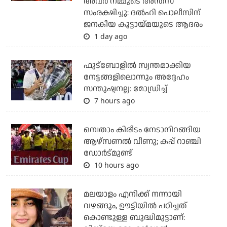
അവര്‍ നമ്മുടെ അന്തസ്
സംരക്ഷിച്ചു: ദല്‍ഹി പൊലീസിന്
ജനകീയ കൂട്ടായ്മയുടെ ആദരം
1 day ago
ഫുട്ബോളില്‍ സ്വന്തമാക്കിയ
നേട്ടങ്ങളിലൊന്നും അദ്ദേഹം
സന്തുഷ്ടനല്ല: മോഡ്രിച്ച്
7 hours ago
ഒമ്പതാം കിരീടം നേടാനിറങ്ങിയ
ആഴ്സണല്‍ വീണു; കപ്പ് റാഞ്ചി
ഡോര്‍ട്മുണ്ട്
10 hours ago
മലയാളം എനിക്ക് നന്നായി
വഴങ്ങും, ഊട്ടിയില്‍ പഠിച്ചത്
കൊണ്ടുള്ള ബുദ്ധിമുട്ടാണ്: