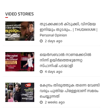
VIDEO STORIES
തുടക്കക്കാര്‍ കിടുക്കി, വിസ്മയ
ഇനിയും തുടരും... | THUDAKKAM |
Personal Opinion
2 days ago
ഒയര്‍സബാൽ നാണക്കേടിൽ
നിന്ന് ഉയിർത്തെഴുന്നേറ്റ
സ്പാനിഷ് പടയാളി
4 days ago
കേന്ദ്രം തിരുത്തുക തന്നെ വേണ്ടി
വരും പുതിയ പിള്ളേരാണ് സമരം
ചെയ്യുന്നത്
2 weeks ago