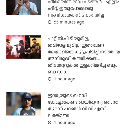
ഫീമെയില്‍ ലീഡ് പടങ്ങള്‍... എല്ലാം
ഹിറ്റ്, ഇതുപോലൊരു
സംവിധായകന്‍ വേറെയില്ല
55 minutes ago
ചാറ്റ് ജി.പി.ടിയുമില്ല,
തമിഴാളവുമില്ല; ഇത്തവണ
മലയാളിയെ കൂട്ടുപിടിച്ച് നടത്തിയ
അനിരുദ്ധ് കത്തിക്കല്‍...
തിയേറ്ററുകള്‍ ഇളക്കിമറിച്ച ബും
ബാ ഡിഗ
1 hour ago
ഇന്ത്യയുടെ ഹെഡ്
കോച്ചാകേണ്ടതായിരുന്നു ഞാന്‍;
തുറന്ന് പറഞ്ഞ് വി.വി.എസ്.
ലക്ഷ്മണ്‍
1 hour ago