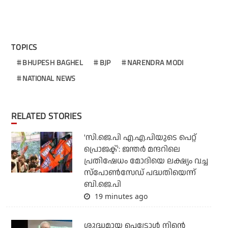
TOPICS
BHUPESH BAGHEL
BJP
NARENDRA MODI
NATIONAL NEWS
RELATED STORIES
'സി.ജെ.പി എ.എ.പിയുടെ പെറ്റ്
പ്രൊജക്ട്': ജന്തര്‍ മന്ദറിലെ
പ്രതിഷേധം മോദിയെ ലക്ഷ്യം വച്ച
സ്‌പോണ്‍സേഡ് പദ്ധതിയെന്ന്
ബി.ജെ.പി
19 minutes ago
ശുദ്ധമായ പെട്രോള്‍ നിന്റെ