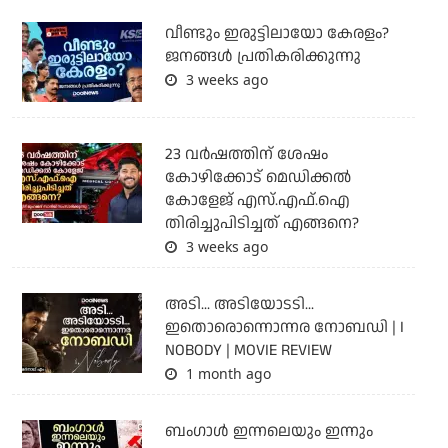
വീണ്ടും ഇരുട്ടിലായോ കേരളം?
ജനങ്ങൾ പ്രതികരിക്കുന്നു
3 weeks ago
23 വർഷത്തിന് ശേഷം
കോഴിക്കോട് മെഡിക്കൽ
കോളേജ് എസ്.എഫ്.ഐ
തിരിച്ചുപിടിച്ചത് എങ്ങനെ?
3 weeks ago
അടി... അടിയോടടി...
ഇതൊരൊന്നൊന്നര നോബഡി | I
NOBODY | MOVIE REVIEW
1 month ago
ബംഗാള്‍ ഇന്നലെയും ഇന്നും