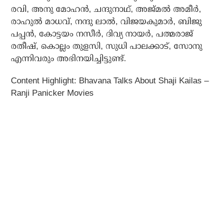
രവി, അനു മോഹന്‍, ചന്ദുനാഥ്, അജ്മല്‍ അമീര്‍,
രാഹുല്‍ മാധവ്, നന്ദു ലാല്‍, വിജയകുമാര്‍, ബിജു
പപ്പന്‍, കോട്ടയം നസീര്‍, ദിവ്യ നായര്‍, പത്മരാജ്
രതീഷ്, കൊല്ലം തുളസി, സുധി പാലക്കാട്, സോനു
എന്നിവരും അഭിനയിച്ചിട്ടുണ്ട്.
Content Highlight: Bhavana Talks About Shaji Kailas –
Ranji Panicker Movies