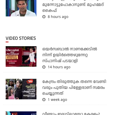
മുന്നോട്ടുപോകാനുണ്ട്: മുഹമ്മദ്
കൈഫ്
8 hours ago
VIDEO STORIES
ഒയര്‍സബാൽ നാണക്കേടിൽ
നിന്ന് ഉയിർത്തെഴുന്നേറ്റ
സ്പാനിഷ് പടയാളി
14 hours ago
കേന്ദ്രം തിരുത്തുക തന്നെ വേണ്ടി
വരും പുതിയ പിള്ളേരാണ് സമരം
ചെയ്യുന്നത്
1 week ago
വീണ്ടും ഇരുട്ടിലായോ കേരളം?