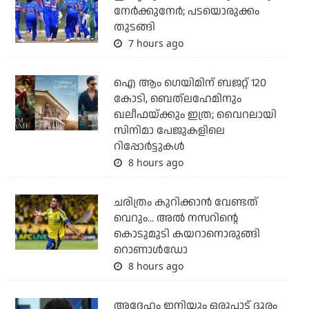
നേര്‍ക്കുനേര്‍; പടയൊരുക്കം
തുടങ്ങി
7 hours ago
ഐ ആം ഗെയിമിന് ബജറ്റ് 120
കോടി, ബെത്‌ലഹേമിനും
ഖലീഫയ്ക്കും ഇത്ര; വൈറലായി
സിനിമാ പേജുകളിലെ
റിപ്പോര്‍ട്ടുകള്‍
8 hours ago
ചരിത്രം കുറിക്കാന്‍ വേണ്ടത്
വെറും... അല്‍ നസറിന്റെ
കൊടുമുടി കയറാനൊരുങ്ങി
റൊണാള്‍ഡോ
8 hours ago
അദ്ദേഹം ഇനിയും ഒരുപാട് ദൂരം