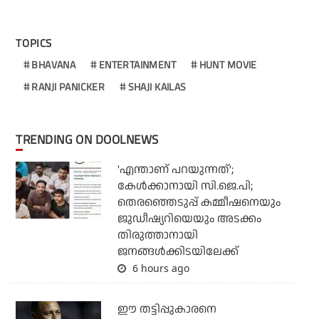
TOPICS
BHAVANA
ENTERTAINMENT
HUNT MOVIE
RANJI PANICKER
SHAJI KAILAS
TRENDING ON DOOLNEWS
'എന്താണ് പറയുന്നത്';
കേള്‍ക്കാനായി സി.ജെ.പി;
തെരഞ്ഞെടുപ്പ് കമ്മീഷനെയും
ജുഡീഷ്യറിയെയും അടക്കം
തിരുത്താനായി
ജനങ്ങള്‍ക്കിടയിലേക്ക്
6 hours ago
ഈ തട്ടിപ്പുകാരനെ