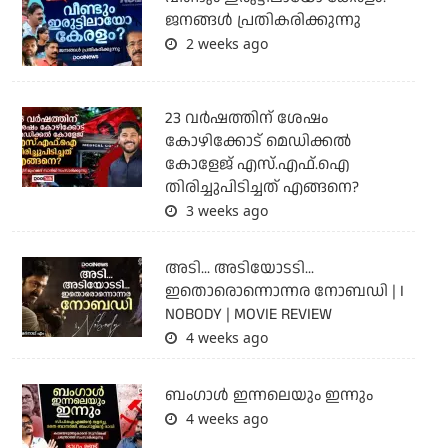
ജനങ്ങൾ പ്രതികരിക്കുന്നു
2 weeks ago
23 വർഷത്തിന് ശേഷം
കോഴിക്കോട് മെഡിക്കൽ
കോളേജ് എസ്.എഫ്.ഐ
തിരിച്ചുപിടിച്ചത് എങ്ങനെ?
3 weeks ago
അടി... അടിയോടടി...
ഇതൊരൊന്നൊന്നര നോബഡി | I
NOBODY | MOVIE REVIEW
4 weeks ago
ബംഗാള്‍ ഇന്നലെയും ഇന്നും
4 weeks ago