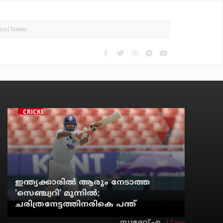
CRICKET
ഇന്ത്യക്കാരില്‍ ആരും നേടാത്ത
'സെഞ്ച്വറി' മുന്നില്‍;
ചരിത്രനേട്ടത്തിനരികെ പന്ത്
17 min
സുദേവ് എ