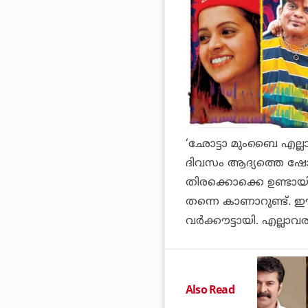
‘ഛോട്ടാ മുംബൈ എല്ലാവര
ദിവസം ആദ്യത്തെ ഷോ ത
തിരക്കൊക്കെ ഉണ്ടായിരു
തന്നെ കാണാറുണ്ട്. 
വര്‍ക്കൗട്ടായി. എല്ല
Also Read