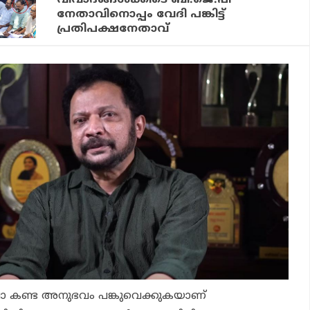
വിവാദങ്ങള്‍ക്കിടെ ബി.ജെ.പി
നേതാവിനൊപ്പം വേദി പങ്കിട്ട്
പ്രതിപക്ഷനേതാവ്
 ഷോ കണ്ട അനുഭവം പങ്കുവെക്കുകയാണ്