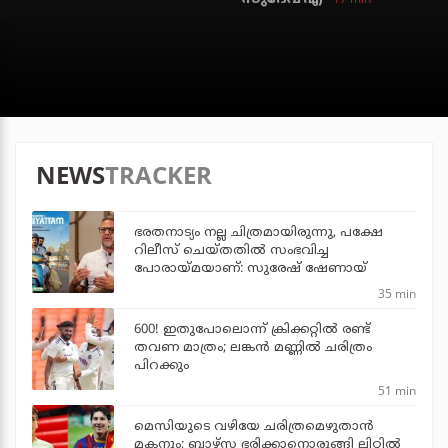
NEWS
TRACKER
ഭരതനാട്യം നല്ല ചിത്രമായിരുന്നു, പക്ഷേ
റിലീസ് ചെയ്തതില്‍ സംഭവിച്ച
പോരായ്മയാണ്: സുരേഷ് ഷേണായ്
35 min
600! ഇതുപോലൊന്ന് ക്രിക്കറ്റില്‍ രണ്ട്
തവണ മാത്രം; ലങ്കന്‍ മണ്ണില്‍ ചരിത്രം
പിറക്കും
51 min
മെസിയുടെ വഴിയേ ചരിത്രമെഴുതാന്‍
മകനും; ബാഴ്‌സ ഭരിക്കാനൊരുങ്ങി ലിറ്റില്‍