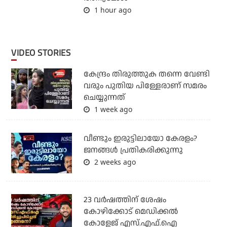
1 hour ago
VIDEO STORIES
കേന്ദ്രം തിരുത്തുക തന്നെ വേണ്ടി
വരും പുതിയ പിള്ളേരാണ് സമരം
ചെയ്യുന്നത്
1 week ago
വീണ്ടും ഇരുട്ടിലായോ കേരളം?
ജനങ്ങൾ പ്രതികരിക്കുന്നു
2 weeks ago
23 വർഷത്തിന് ശേഷം
കോഴിക്കോട് മെഡിക്കൽ
കോളേജ് എസ്.എഫ്.ഐ