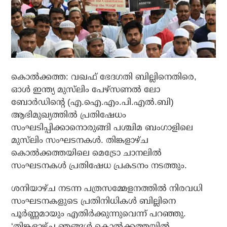
കൊൽക്കത്ത: വഖഫ് ഭേദഗതി ബില്ലിനെതിരെ,
ഓൾ ഇന്ത്യ മുസ്‌ലിം പേഴ്‌സണൽ ലോ
ബോർഡിന്റെ (എ.ഐ.എം.പി.എൽ.ബി)
ആഭിമുഖ്യത്തിൽ പ്രതിഷേധം
സംഘടിപ്പിക്കാനൊരുങ്ങി പശ്ചിമ ബംഗാളിലെ
മുസ്‌ലിം സംഘടനകൾ. തിങ്കളാഴ്ച
കൊൽക്കത്തയിലെ മെട്രോ ചാനലിൽ
സംഘടനകൾ പ്രതിഷേധ പ്രകടനം നടത്തും.
ശനിയാഴ്ച നടന്ന പത്രസമ്മേളനത്തിൽ നിരവധി
സംഘടനകളുടെ പ്രതിനിധികൾ ബില്ലിനെ
പൂർണ്ണമായും എതിർക്കുന്നുവെന്ന് പറഞ്ഞു.
‘തിങ്കളാഴ്ച ഞങ്ങൾ കൊൽക്കത്തയിൽ