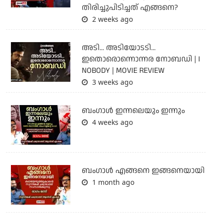
തിരിച്ചുപിടിച്ചത് എങ്ങനെ?
2 weeks ago
അടി... അടിയോടടി...
ഇതൊരൊന്നൊന്നര നോബഡി | I
NOBODY | MOVIE REVIEW
3 weeks ago
ബംഗാള്‍ ഇന്നലെയും ഇന്നും
4 weeks ago
ബം​ഗാൾ എങ്ങനെ ഇങ്ങനെയായി
1 month ago