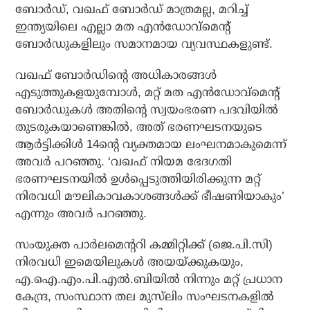
ബോർഡ്, വഖഫ് ബോർഡ് മാത്രമല്ല, മറിച്ച്
ഇന്ത്യയിലെ എല്ലാ മത എൻഡോവ്‌മെന്റ്
ബോർഡുകളിലും സമാനമായ വ്യവസ്ഥകളുണ്ട്.
വഖഫ് ബോർഡിന്റെ അധികാരങ്ങൾ
എടുത്തുകളയുമ്പോൾ, മറ്റ് മത എൻഡോവ്‌മെന്റ്
ബോർഡുകൾ അതിന്റെ സ്വയംഭരണ പദവിയിൽ
തുടരുകയാണെങ്കിൽ, അത് ഭരണഘടനയുടെ
ആർട്ടിക്കിൾ 14ന്റെ വ്യക്തമായ ലംഘനമാകുമെന്ന്
അവർ പറഞ്ഞു. ‘വഖഫ് നിയമ ഭേദഗതി
ഭരണഘടനയിൽ ഉൾപ്പെടുത്തിയിരിക്കുന്ന മറ്റ്
നിരവധി മൗലികാവകാശങ്ങൾക്ക് ഭീഷണിയാകും’
എന്നും അവർ പറഞ്ഞു.
സംയുക്ത പാർലമെന്ററി കമ്മിറ്റിക്ക് (ജെ.പി.സി)
നിരവധി ഇമെയിലുകൾ അയയ്ക്കുകയും,
എ.ഐ.എം.പി.എൽ.ബിയിൽ നിന്നും മറ്റ് പ്രധാന
കേന്ദ്ര, സംസ്ഥാന തല മുസ്‌ലിം സംഘടനകളിൽ