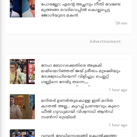
പോരല്ലോ; എന്റെ അച്ഛനും നീതി വേണ്ടേ:
മുത്തങ്ങ വെടിവെപ്പില്‍ കൊല്ലപ്പെട്ട
ജോഗിയുടെ മകന്‍
59 min
Advertisement
നേഹ ബോറക്കെതിരെ അക്രമി
മഷിയെറിഞ്ഞത് ജയ് ശ്രീരാം മുഴക്കിയും
ദേശദ്രോഹിയെന്ന് വിളിച്ചും; പെല്ലറ്റ്
ഗണ്ണിനെ നേരിട്ട തന്നെ
ഭയപ്പെടുത്താനാവില്ലെന്ന് നേഹ
1 hour ago
മനിതര്‍ ഉണര്‍ന്തുകൊള്ള ഇത് മനിത
കാതല്‍ അല്ല... കുറച്ച് പ്രണയവും കുറെ
ഫീല്‍ ഗുഡുമായി വിശ്വനാഥ് ആന്‍ഡ്
സണ്‍സ് ട്രെയ്‌ലര്‍
1 hour ago
വമ്പന്‍ ട്രേഡിനൊരുങ്ങി കൊല്‍ക്കത്ത;