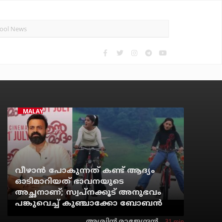
MALAYALAM CINEMA
വീഴാന്‍ പോകുന്നത് കണ്ട് ആദ്യം
ഓടിമാറിയത് ഭാവനയുടെ
അച്ഛനാണ്; സ്വപ്‌നക്കൂട് അനുഭവം
പങ്കുവെച്ച് കുഞ്ചാക്കോ ബോബന്‍
31 min
അശ്വിന്‍ രാജേന്ദ്രന്‍