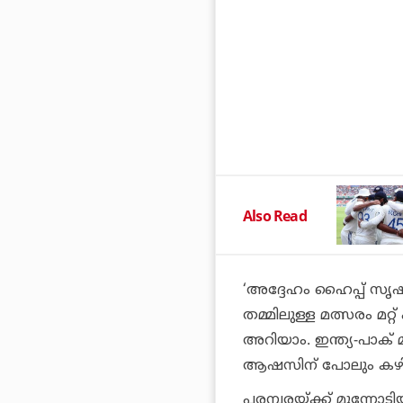
Also Read
‘അദ്ദേഹം ഹൈപ്പ് സൃഷ്ടി
തമ്മിലുള്ള മത്സരം മറ്
അറിയാം. ഇന്ത്യ-പാക് 
ആഷസിന് പോലും കഴിയി
പരമ്പരയ്ക്ക് മുന്ന