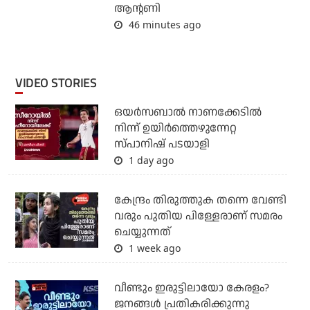
ആന്റണി
46 minutes ago
VIDEO STORIES
ഒയര്‍സബാൽ നാണക്കേടിൽ
നിന്ന് ഉയിർത്തെഴുന്നേറ്റ
സ്പാനിഷ് പടയാളി
1 day ago
കേന്ദ്രം തിരുത്തുക തന്നെ വേണ്ടി
വരും പുതിയ പിള്ളേരാണ് സമരം
ചെയ്യുന്നത്
1 week ago
വീണ്ടും ഇരുട്ടിലായോ കേരളം?
ജനങ്ങൾ പ്രതികരിക്കുന്നു