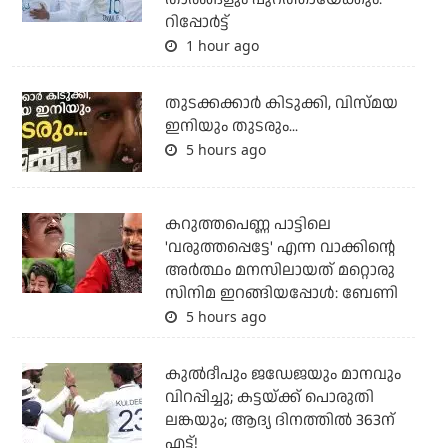
റിപ്പോര്‍ട്ട്
1 hour ago
തുടക്കക്കാര്‍ കിടുക്കി, വിസ്മയ
ഇനിയും തുടരും...
5 hours ago
കറുത്തപെണ്ണ പാട്ടിലെ
'വരുത്തപ്പെട്ടേ' എന്ന വാക്കിന്റെ
അർത്ഥം മനസിലായത് മറ്റൊരു
സിനിമ ഇറങ്ങിയപ്പോൾ: ബേണി
5 hours ago
കുല്‍ദീപും ജഡേജയും മാനവും
വിറപ്പിച്ചു; കട്ടയ്ക്ക് പൊരുതി
ലങ്കയും; ആദ്യ ദിനത്തില്‍ 363ന്
എട്ട്!