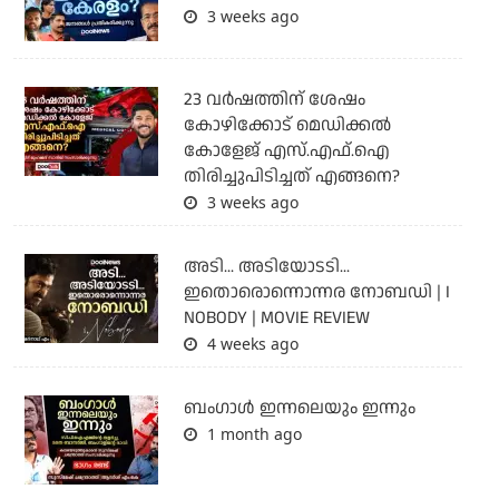
3 weeks ago
23 വർഷത്തിന് ശേഷം
കോഴിക്കോട് മെഡിക്കൽ
കോളേജ് എസ്.എഫ്.ഐ
തിരിച്ചുപിടിച്ചത് എങ്ങനെ?
3 weeks ago
അടി... അടിയോടടി...
ഇതൊരൊന്നൊന്നര നോബഡി | I
NOBODY | MOVIE REVIEW
4 weeks ago
ബംഗാള്‍ ഇന്നലെയും ഇന്നും
1 month ago