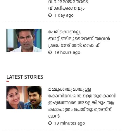
വിവാദമായതോടെ
വിശദീകരണവും
1 day ago
പേര് കൊണ്ടല്ല,
ബാറ്റിങ്ങിലൂടെയാണ് അവൻ
ശ്രദ്ധ നേടിയത്: കൈഫ്
19 hours ago
LATEST STORIES
മമ്മൂക്കയുമായുള്ള
കോമ്പിനേഷൻ ഉള്ളതുകൊണ്ട്
ഇഷ്ടത്തോടെ അല്ലെങ്കിലും ആ
കഥാപാത്രം ചെയ്തു: തെസ്നി
ഖാൻ
19 minutes ago