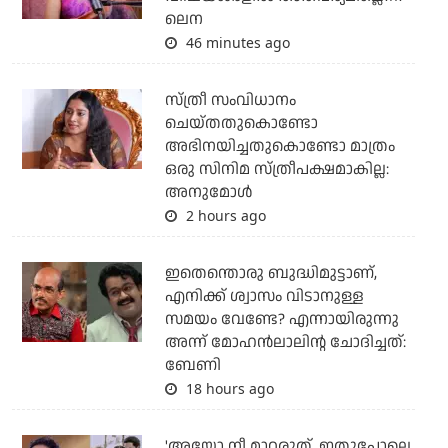
ലെന
46 minutes ago
സ്ത്രീ സംവിധാനം
ചെയ്തതുകൊണ്ടോ
അഭിനയിച്ചതുകൊണ്ടോ മാത്രം
ഒരു സിനിമ സ്ത്രീപക്ഷമാകില്ല:
അനുമോൾ
2 hours ago
ഇതെന്തൊരു ബുദ്ധിമുട്ടാണ്,
എനിക്ക് ശ്വാസം വിടാനുള്ള
സമയം വേണ്ടേ? എന്നായിരുന്നു
അന്ന് മോഹൻലാലിന്റ ചോദിച്ചത്:
ബേണി
18 hours ago
'അയ്യോ നീ മാറരുത്, ഇതുപോലെ