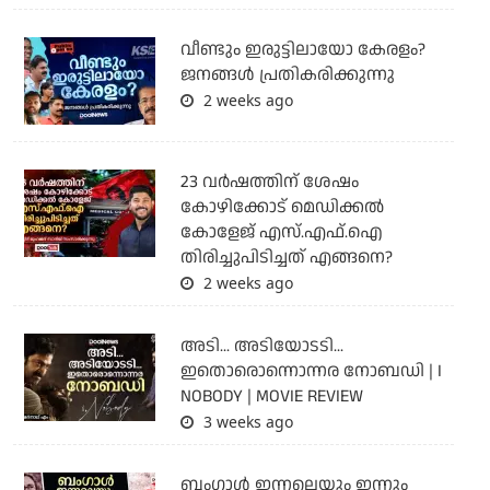
വീണ്ടും ഇരുട്ടിലായോ കേരളം?
ജനങ്ങൾ പ്രതികരിക്കുന്നു
2 weeks ago
23 വർഷത്തിന് ശേഷം
കോഴിക്കോട് മെഡിക്കൽ
കോളേജ് എസ്.എഫ്.ഐ
തിരിച്ചുപിടിച്ചത് എങ്ങനെ?
2 weeks ago
അടി... അടിയോടടി...
ഇതൊരൊന്നൊന്നര നോബഡി | I
NOBODY | MOVIE REVIEW
3 weeks ago
ബംഗാള്‍ ഇന്നലെയും ഇന്നും