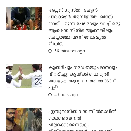
അച്ഛന്‍ ഗുസ്തി, ചേട്ടന്‍
പാര്‍ക്കൗര്‍, അനിയത്തി മൊയ്
തായ്.... മൂന്ന് പേരെയും വെച്ച് ഒരു
ആക്ഷന്‍ സിനിമ ആരെങ്കിലും
ചെയ്യുമോ എന്ന് സോഷ്യല്‍
മീഡിയ
56 minutes ago
കുല്‍ദീപും ജഡേജയും മാനവും
വിറപ്പിച്ചു; കട്ടയ്ക്ക് പൊരുതി
ലങ്കയും; ആദ്യ ദിനത്തില്‍ 363ന്
എട്ട്!
4 hours ago
എമ്പുരാനില്‍ വന്‍ ബില്‍ഡപ്പില്‍
കൊണ്ടുവന്നത്
ചില്ലറക്കാരനെയല്ല,