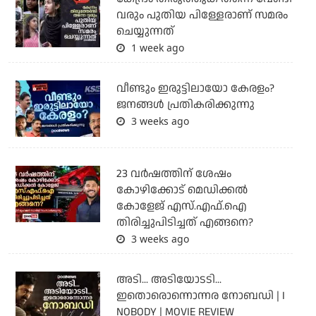
വരും പുതിയ പിള്ളേരാണ് സമരം
ചെയ്യുന്നത്
1 week ago
വീണ്ടും ഇരുട്ടിലായോ കേരളം?
ജനങ്ങൾ പ്രതികരിക്കുന്നു
3 weeks ago
23 വർഷത്തിന് ശേഷം
കോഴിക്കോട് മെഡിക്കൽ
കോളേജ് എസ്.എഫ്.ഐ
തിരിച്ചുപിടിച്ചത് എങ്ങനെ?
3 weeks ago
അടി... അടിയോടടി...
ഇതൊരൊന്നൊന്നര നോബഡി | I
NOBODY | MOVIE REVIEW