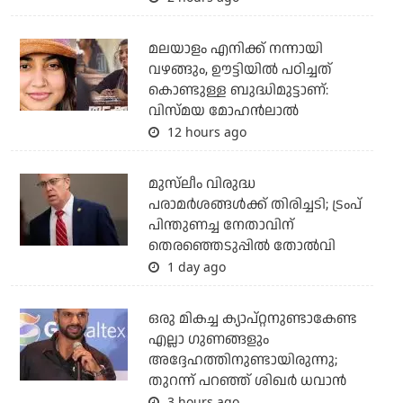
മലയാളം എനിക്ക് നന്നായി
വഴങ്ങും, ഊട്ടിയില്‍ പഠിച്ചത്
കൊണ്ടുള്ള ബുദ്ധിമുട്ടാണ്:
വിസ്മയ മോഹന്‍ലാല്‍
12 hours ago
മുസ്‌ലീം വിരുദ്ധ
പരാമര്‍ശങ്ങള്‍ക്ക് തിരിച്ചടി; ട്രംപ്
പിന്തുണച്ച നേതാവിന്
തെരഞ്ഞെടുപ്പില്‍ തോല്‍വി
1 day ago
ഒരു മികച്ച ക്യാപ്റ്റനുണ്ടാകേണ്ട
എല്ലാ ഗുണങ്ങളും
അദ്ദേഹത്തിനുണ്ടായിരുന്നു;
തുറന്ന് പറഞ്ഞ് ശിഖര്‍ ധവാന്‍
3 hours ago