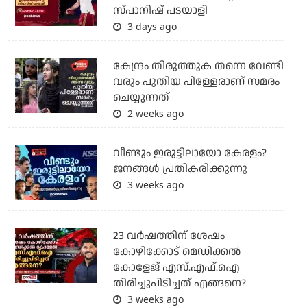
സ്പാനിഷ് പടയാളി
3 days ago
കേന്ദ്രം തിരുത്തുക തന്നെ വേണ്ടി
വരും പുതിയ പിള്ളേരാണ് സമരം
ചെയ്യുന്നത്
2 weeks ago
വീണ്ടും ഇരുട്ടിലായോ കേരളം?
ജനങ്ങൾ പ്രതികരിക്കുന്നു
3 weeks ago
23 വർഷത്തിന് ശേഷം
കോഴിക്കോട് മെഡിക്കൽ
കോളേജ് എസ്.എഫ്.ഐ
തിരിച്ചുപിടിച്ചത് എങ്ങനെ?
3 weeks ago