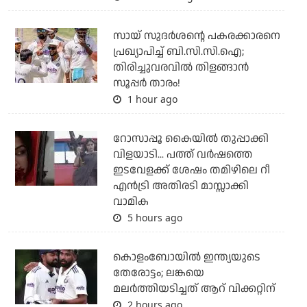
സായ് സുദര്‍ശന്റെ പകരക്കാരനെ
പ്രഖ്യാപിച്ച് ബി.സി.സി.ഐ;
തിരിച്ചുവരവില്‍ തിളങ്ങാന്‍
സൂപ്പര്‍ താരം!
1 hour ago
റോസാപ്പൂ കൈയില്‍ തുപ്പാക്കി
വിളയാടി... പത്ത് വര്‍ഷത്തെ
ഇടവേളക്ക് ശേഷം തമിഴിലെ റീ
എന്‍ട്രി അതിരടി മാസ്സാക്കി
വാമിക
5 hours ago
കൊളംബോയില്‍ ഇന്ത്യയുടെ
തേരോട്ടം; ലങ്കയെ
മലര്‍ത്തിയടിച്ചത് ആറ് വിക്കറ്റിന്
2 hours ago