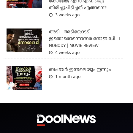
കോളേജ് എസ്.എഫ്.ഐ
തിരിച്ചുപിടിച്ചത് എങ്ങനെ?
3 weeks ago
അടി... അടിയോടടി...
ഇതൊരൊന്നൊന്നര നോബഡി | I
NOBODY | MOVIE REVIEW
4 weeks ago
ബംഗാള്‍ ഇന്നലെയും ഇന്നും
1 month ago