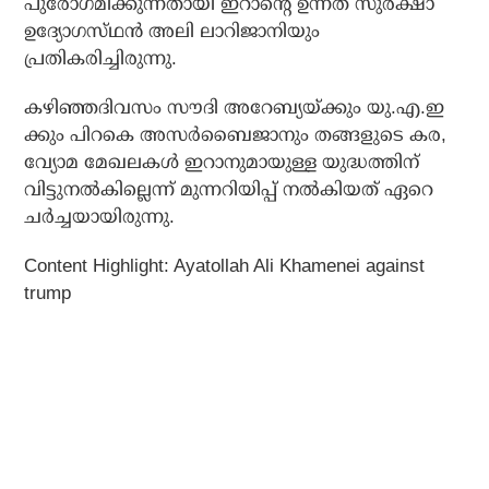
പുരോഗമിക്കുന്നതായി ഇറാന്റെ ഉന്നത സുരക്ഷാ
ഉദ്യോഗസ്‌ഥൻ അലി ലാറിജാനിയും
പ്രതികരിച്ചിരുന്നു.
കഴിഞ്ഞദിവസം സൗദി അറേബ്യയ്ക്കും യു.എ.ഇ
ക്കും പിറകെ അസർബൈജാനും തങ്ങളുടെ കര,
വ്യോമ മേഖലകൾ ഇറാനുമായുള്ള യുദ്ധത്തിന്
വിട്ടുനൽകില്ലെന്ന് മുന്നറിയിപ്പ് നൽകിയത് ഏറെ
ചർച്ചയായിരുന്നു.
Content Highlight: Ayatollah Ali Khamenei against
trump