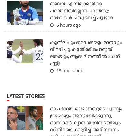
അവന്‍ എനിക്കെതിരെ
പന്തെറിയില്ലെന്ന് പറഞ്ഞു:
ഓര്‍മകള്‍ പങ്കുവെച്ച് പൂജാര
5 hours ago
കുല്‍ദീപും ജഡേജയും മാനവും
വിറപ്പിച്ചു; കട്ടയ്ക്ക് പൊരുതി
ലങ്കയും; ആദ്യ ദിനത്തില്‍ 363ന്
എട്ട്!
18 hours ago
LATEST STORIES
ഓം ശാന്തി ഓശാനയുടെ പുണ്യം
ഇപ്പോഴും അനുഭവിക്കുന്നു,
ഓസ്കാർ ക്യാമ്പയിനിനിടയിലും
സിനിമയെക്കുറിച്ച് അഭിനന്ദനം