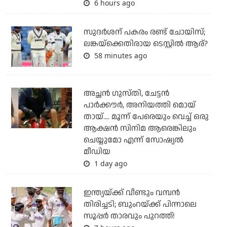
6 hours ago
സുദര്‍ശന് പകരം രണ്ട് ചോയിസ്;
ലങ്കയ്‌ക്കെതിരായ ടെസ്റ്റില്‍ ആര്?
58 minutes ago
അച്ഛന്‍ ഗുസ്തി, ചേട്ടന്‍
പാര്‍ക്കൗര്‍, അനിയത്തി മൊയ്
തായ്.... മൂന്ന് പേരെയും വെച്ച് ഒരു
ആക്ഷന്‍ സിനിമ ആരെങ്കിലും
ചെയ്യുമോ എന്ന് സോഷ്യല്‍
മീഡിയ
1 day ago
ഇന്ത്യയ്ക്ക് വീണ്ടും വമ്പന്‍
തിരിച്ചടി; ബുംറയ്ക്ക് പിന്നാലെ
സൂപ്പര്‍ താരവും പുറത്ത്!