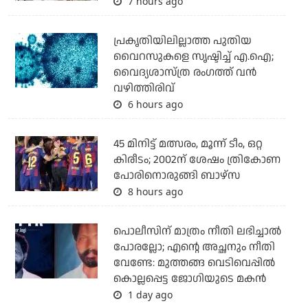
7 hours ago
പ്രകൃതിയിലില്ലാത്ത പുതിയ
വൈറസുകളെ സൃഷ്ടിച്ച് എ.ഐ;
വൈദ്യശാസ്ത്ര രംഗത്ത് വന്‍
വഴിത്തിരിവ്
6 hours ago
45 മിനിട്ട് മത്സരം, മൂന്ന് ടീം, ഒറ്റ
കിരീടം; 2002ന് ശേഷം ത്രികോണ
പോരിനൊരുങ്ങി ബാഴ്‌സ
8 hours ago
പൊലീസിന് മാത്രം നീതി ലഭിച്ചാല്‍
പോരല്ലോ; എന്റെ അച്ഛനും നീതി
വേണ്ടേ: മുത്തങ്ങ വെടിവെപ്പില്‍
കൊല്ലപ്പെട്ട ജോഗിയുടെ മകന്‍
1 day ago