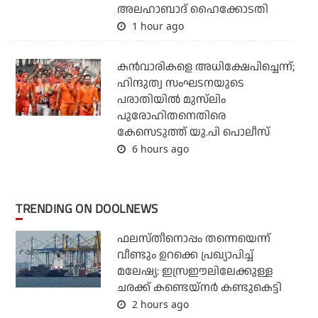
അലഹാബാദ് ഹൈക്കോടതി
1 hour ago
കന്‍വാരികളെ അധിക്ഷേപിച്ചെന്ന്;
ഹിന്ദുത്വ സംഘടനയുടെ
പരാതിയില്‍ മുസ്‌ലിം
പുരോഹിതനെതിരെ
കേസെടുത്ത് യു.പി പൊലീസ്
6 hours ago
TRENDING ON DOOLNEWS
ഫലസ്തീനൊപ്പം തന്നെയെന്ന്
വീണ്ടും ഉറക്കെ പ്രഖ്യാപിച്ച്
മലേഷ്യ: ഇസ്രഈലിലേക്കുള്ള
ചരക്ക് കണ്ടെയ്‌നര്‍ കണ്ടുകെട്ടി
2 hours ago