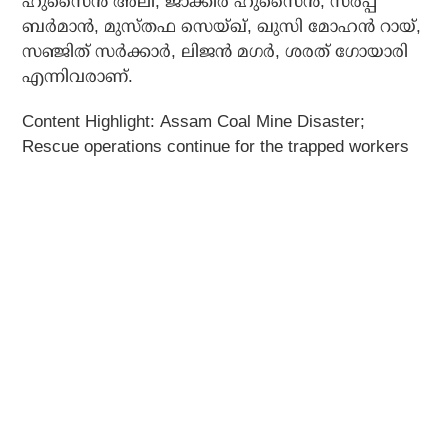
ഹുസൈന്‍ അലി, ജാക്കിര്‍ ഹുസൈന്‍, സര്‍പ്പ
ബര്‍മാന്‍, മുസ്തഫ സെയ്ഖ്, ഖുസി മോഹന്‍ റായ്,
സഞ്ജിത് സര്‍ക്കാര്‍, ലിജന്‍ മഗര്‍, ശരത് ഗോയാരി
എന്നിവരാണ്.
Content Highlight: Assam Coal Mine Disaster;
Rescue operations continue for the trapped workers