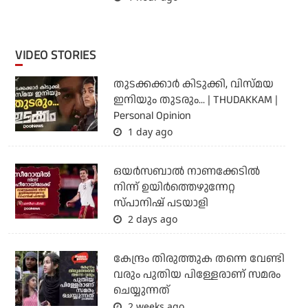
VIDEO STORIES
തുടക്കക്കാര്‍ കിടുക്കി, വിസ്മയ
ഇനിയും തുടരും... | THUDAKKAM |
Personal Opinion
1 day ago
ഒയര്‍സബാൽ നാണക്കേടിൽ
നിന്ന് ഉയിർത്തെഴുന്നേറ്റ
സ്പാനിഷ് പടയാളി
2 days ago
കേന്ദ്രം തിരുത്തുക തന്നെ വേണ്ടി
വരും പുതിയ പിള്ളേരാണ് സമരം
ചെയ്യുന്നത്
2 weeks ago