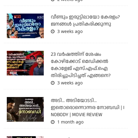
വീണ്ടും ഇരുട്ടിലായോ കേരളം?
ജനങ്ങൾ പ്രതികരിക്കുന്നു
3 weeks ago
23 വർഷത്തിന് ശേഷം
കോഴിക്കോട് മെഡിക്കൽ
കോളേജ് എസ്.എഫ്.ഐ
തിരിച്ചുപിടിച്ചത് എങ്ങനെ?
3 weeks ago
അടി... അടിയോടടി...
ഇതൊരൊന്നൊന്നര നോബഡി | I
NOBODY | MOVIE REVIEW
1 month ago