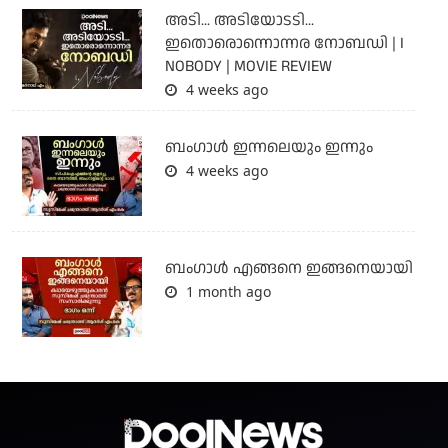
അടി... അടിയോടടി...
ഇതൊരൊന്നൊന്നര നോബഡി | I
NOBODY | MOVIE REVIEW
4 weeks ago
ബംഗാള്‍ ഇന്നലെയും ഇന്നും
4 weeks ago
ബം​ഗാൾ എങ്ങനെ ഇങ്ങനെയായി
1 month ago