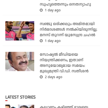
സുഹൃത്തെന്നും നെതന്യാഹു
1 day ago
സഞ്ജു ഒരിക്കലും അമിതമായി
നിര്‍ദേശങ്ങള്‍ നല്‍കിയിരുന്നില്ല;
മനസ് തുറന്ന് യുസ്വേന്ദ്ര ചഹല്‍
1 day ago
സോഷ്യല്‍ മീഡിയയെ
നിയന്ത്രിക്കണം, ഇതാണ്
അനുയോജ്യമായ സമയം:
മുഖ്യമന്ത്രി വി.ഡി. സതീശന്‍
2 days ago
LATEST STORIES
കല്യാണം കഴിഞ്ഞ് ഭാര്യയെ