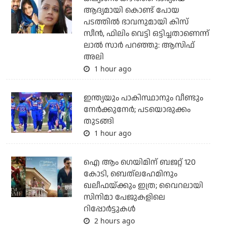
ആദ്യമായി കൊണ്ട് പോയ
പടത്തില്‍ ഭാവനുമായി കിസ്
സീന്‍, ഫിലിം വെട്ടി ഒട്ടിച്ചതാണെന്ന്
ലാല്‍ സാര്‍ പറഞ്ഞു: ആസിഫ്
അലി
1 hour ago
ഇന്ത്യയും പാകിസ്ഥാനും വീണ്ടും
നേര്‍ക്കുനേര്‍; പടയൊരുക്കം
തുടങ്ങി
1 hour ago
ഐ ആം ഗെയിമിന് ബജറ്റ് 120
കോടി, ബെത്‌ലഹേമിനും
ഖലീഫയ്ക്കും ഇത്ര; വൈറലായി
സിനിമാ പേജുകളിലെ
റിപ്പോര്‍ട്ടുകള്‍
2 hours ago