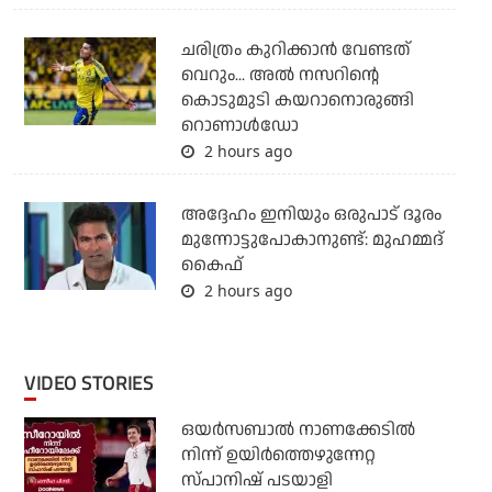
ചരിത്രം കുറിക്കാന്‍ വേണ്ടത്
വെറും... അല്‍ നസറിന്റെ
കൊടുമുടി കയറാനൊരുങ്ങി
റൊണാള്‍ഡോ
2 hours ago
അദ്ദേഹം ഇനിയും ഒരുപാട് ദൂരം
മുന്നോട്ടുപോകാനുണ്ട്: മുഹമ്മദ്
കൈഫ്
2 hours ago
VIDEO STORIES
ഒയര്‍സബാൽ നാണക്കേടിൽ
നിന്ന് ഉയിർത്തെഴുന്നേറ്റ
സ്പാനിഷ് പടയാളി