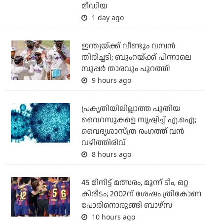
മീഡിയ
1 day ago
ഇന്ത്യയ്ക്ക് വീണ്ടും വമ്പന്‍
തിരിച്ചടി; ബുംറയ്ക്ക് പിന്നാലെ
സൂപ്പര്‍ താരവും പുറത്ത്!
9 hours ago
പ്രകൃതിയിലില്ലാത്ത പുതിയ
വൈറസുകളെ സൃഷ്ടിച്ച് എ.ഐ;
വൈദ്യശാസ്ത്ര രംഗത്ത് വന്‍
വഴിത്തിരിവ്
8 hours ago
45 മിനിട്ട് മത്സരം, മൂന്ന് ടീം, ഒറ്റ
കിരീടം; 2002ന് ശേഷം ത്രികോണ
പോരിനൊരുങ്ങി ബാഴ്‌സ
10 hours ago