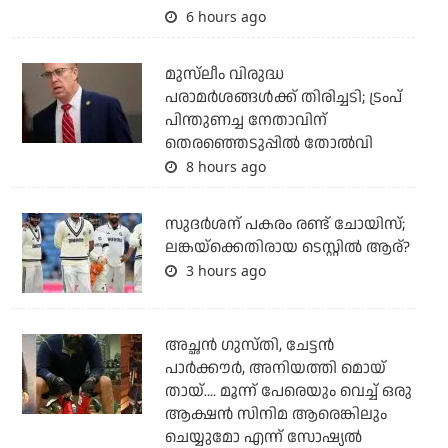
6 hours ago
മുസ്‌ലീം വിരുദ്ധ
പരാമര്‍ശങ്ങള്‍ക്ക് തിരിച്ചടി; ട്രംപ്
പിന്തുണച്ച നേതാവിന്
തെരഞ്ഞെടുപ്പില്‍ തോല്‍വി
8 hours ago
സുദര്‍ശന് പകരം രണ്ട് ചോയിസ്;
ലങ്കയ്‌ക്കെതിരായ ടെസ്റ്റില്‍ ആര്?
3 hours ago
അച്ഛന്‍ ഗുസ്തി, ചേട്ടന്‍
പാര്‍ക്കൗര്‍, അനിയത്തി മൊയ്
തായ്.... മൂന്ന് പേരെയും വെച്ച് ഒരു
ആക്ഷന്‍ സിനിമ ആരെങ്കിലും
ചെയ്യുമോ എന്ന് സോഷ്യല്‍