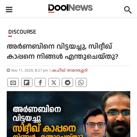
DISCOURSE
അര്‍ണബിനെ വിട്ടയച്ചു, സിദ്ദീഖ്
കാപ്പനെ നിങ്ങള്‍ എന്തുചെയ്തു?
Nov 11, 2020, 8:27 pm
ഷഫീഖ് താമരശ്ശേരി