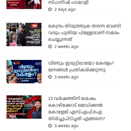
സ്പാനിഷ് പടയാളി
2 days ago
കേന്ദ്രം തിരുത്തുക തന്നെ വേണ്ടി
വരും പുതിയ പിള്ളേരാണ് സമരം
ചെയ്യുന്നത്
2 weeks ago
വീണ്ടും ഇരുട്ടിലായോ കേരളം?
ജനങ്ങൾ പ്രതികരിക്കുന്നു
3 weeks ago
23 വർഷത്തിന് ശേഷം
കോഴിക്കോട് മെഡിക്കൽ
കോളേജ് എസ്.എഫ്.ഐ
തിരിച്ചുപിടിച്ചത് എങ്ങനെ?
3 weeks ago