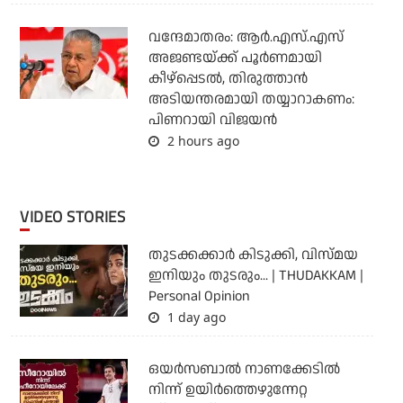
വന്ദേമാതരം: ആര്‍.എസ്.എസ്
അജണ്ടയ്ക്ക് പൂര്‍ണമായി
കീഴ്‌പ്പെടല്‍, തിരുത്താന്‍
അടിയന്തരമായി തയ്യാറാകണം:
പിണറായി വിജയന്‍
2 hours ago
VIDEO STORIES
തുടക്കക്കാര്‍ കിടുക്കി, വിസ്മയ
ഇനിയും തുടരും... | THUDAKKAM |
Personal Opinion
1 day ago
ഒയര്‍സബാൽ നാണക്കേടിൽ
നിന്ന് ഉയിർത്തെഴുന്നേറ്റ