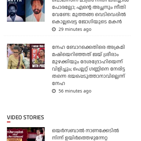
പൊലീസിന് മാത്രം നീതി ലഭിച്ചാല്‍
പോരല്ലോ; എന്റെ അച്ഛനും നീതി
വേണ്ടേ: മുത്തങ്ങ വെടിവെപ്പില്‍
കൊല്ലപ്പെട്ട ജോഗിയുടെ മകന്‍
29 minutes ago
നേഹ ബോറക്കെതിരെ അക്രമി
മഷിയെറിഞ്ഞത് ജയ് ശ്രീരാം
മുഴക്കിയും ദേശദ്രോഹിയെന്ന്
വിളിച്ചും; പെല്ലറ്റ് ഗണ്ണിനെ നേരിട്ട
തന്നെ ഭയപ്പെടുത്താനാവില്ലെന്ന്
നേഹ
56 minutes ago
VIDEO STORIES
ഒയര്‍സബാൽ നാണക്കേടിൽ
നിന്ന് ഉയിർത്തെഴുന്നേറ്റ