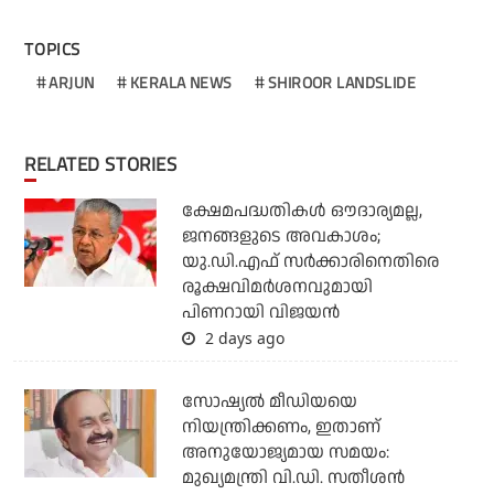
TOPICS
ARJUN
KERALA NEWS
SHIROOR LANDSLIDE
RELATED STORIES
ക്ഷേമപദ്ധതികള്‍ ഔദാര്യമല്ല,
ജനങ്ങളുടെ അവകാശം;
യു.ഡി.എഫ് സര്‍ക്കാരിനെതിരെ
രൂക്ഷവിമര്‍ശനവുമായി
പിണറായി വിജയന്‍
2 days ago
സോഷ്യല്‍ മീഡിയയെ
നിയന്ത്രിക്കണം, ഇതാണ്
അനുയോജ്യമായ സമയം:
മുഖ്യമന്ത്രി വി.ഡി. സതീശന്‍