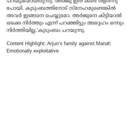
പറയുകയായിരുന്നു. അഞ്ജു ഇത് കണ്ട് തളര്‍ന്നു
പോയി. കുടുംബത്തിനോട് സ്‌നേഹമുണ്ടെങ്കില്‍
അവര്‍ ഇങ്ങനെ ചെയ്യുമോ. അര്‍ജുനെ കിട്ടിയാല്‍
ഒക്കെ നിര്‍ത്തും എന്ന് പറഞ്ഞിട്ടും അദ്ദേഹം ഒന്നും
നിര്‍ത്തിയില്ല,’കുടുംബം പറയുന്നു.
Content Highlight: Arjun’s family against Manaf;
Emotionally exploitative