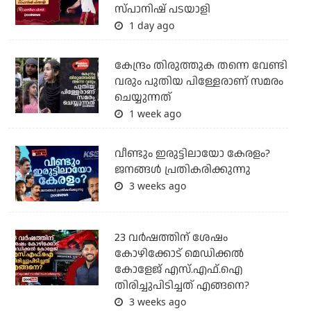
സ്പാനിഷ് പടയാളി
1 day ago
കേന്ദ്രം തിരുത്തുക തന്നെ വേണ്ടി
വരും പുതിയ പിള്ളേരാണ് സമരം
ചെയ്യുന്നത്
1 week ago
വീണ്ടും ഇരുട്ടിലായോ കേരളം?
ജനങ്ങൾ പ്രതികരിക്കുന്നു
3 weeks ago
23 വർഷത്തിന് ശേഷം
കോഴിക്കോട് മെഡിക്കൽ
കോളേജ് എസ്.എഫ്.ഐ
തിരിച്ചുപിടിച്ചത് എങ്ങനെ?
3 weeks ago