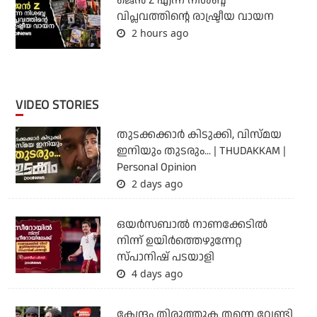
ജെന്‍ Z എന്ന നിശബ്ദ
വിപ്ലവത്തിന്റെ രാഷ്ട്രീയ വായന
2 hours ago
VIDEO STORIES
തുടക്കക്കാര്‍ കിടുക്കി, വിസ്മയ
ഇനിയും തുടരും... | THUDAKKAM |
Personal Opinion
2 days ago
ഒയര്‍സബാൽ നാണക്കേടിൽ
നിന്ന് ഉയിർത്തെഴുന്നേറ്റ
സ്പാനിഷ് പടയാളി
4 days ago
കേന്ദ്രം തിരുത്തുക തന്നെ വേണ്ടി