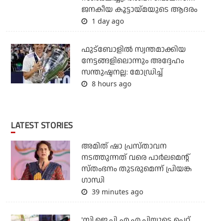
ജനകീയ കൂട്ടായ്മയുടെ ആദരം
1 day ago
ഫുട്ബോളില്‍ സ്വന്തമാക്കിയ
നേട്ടങ്ങളിലൊന്നും അദ്ദേഹം
സന്തുഷ്ടനല്ല: മോഡ്രിച്ച്
8 hours ago
LATEST STORIES
അമിത് ഷാ പ്രസ്താവന
നടത്തുന്നത് വരെ പാര്‍ലമെന്റ്
സ്തംഭനം തുടരുമെന്ന് പ്രിയങ്ക
ഗാന്ധി
39 minutes ago
'സി.ജെ.പി എ.എ.പിയുടെ പെറ്റ്