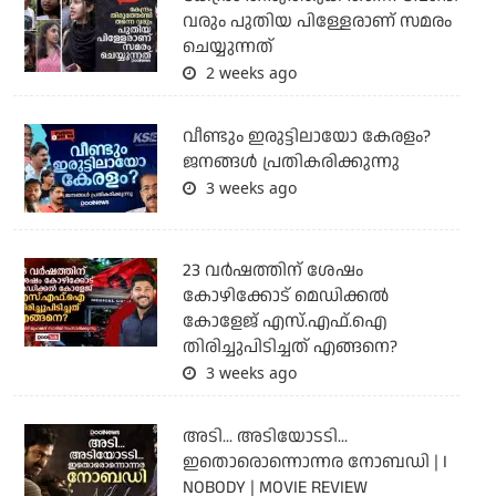
വരും പുതിയ പിള്ളേരാണ് സമരം
ചെയ്യുന്നത്
2 weeks ago
വീണ്ടും ഇരുട്ടിലായോ കേരളം?
ജനങ്ങൾ പ്രതികരിക്കുന്നു
3 weeks ago
23 വർഷത്തിന് ശേഷം
കോഴിക്കോട് മെഡിക്കൽ
കോളേജ് എസ്.എഫ്.ഐ
തിരിച്ചുപിടിച്ചത് എങ്ങനെ?
3 weeks ago
അടി... അടിയോടടി...
ഇതൊരൊന്നൊന്നര നോബഡി | I
NOBODY | MOVIE REVIEW