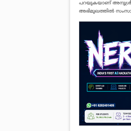
പറയുകയാണ് അനുശ്രീ
അഭിമുഖത്തില്‍ സംസാര