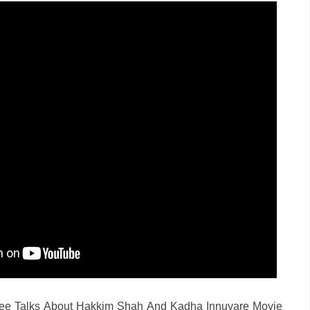
sree Talks About Hakkim Shah And Kadha Innuvare Movie