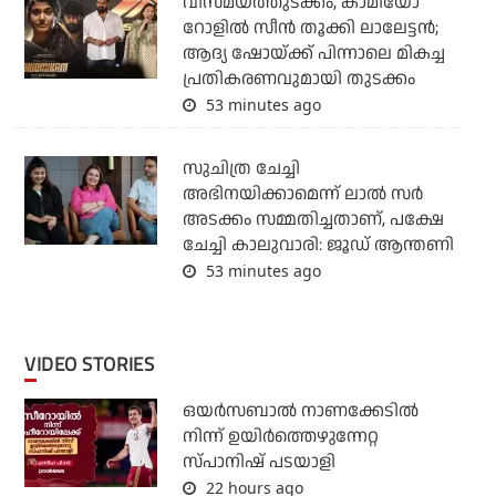
വിസ്മയത്തുടക്കം, കാമിയോ
റോളില്‍ സീന്‍ തൂക്കി ലാലേട്ടന്‍;
ആദ്യ ഷോയ്ക്ക് പിന്നാലെ മികച്ച
പ്രതികരണവുമായി തുടക്കം
53 minutes ago
സുചിത്ര ചേച്ചി
അഭിനയിക്കാമെന്ന് ലാല്‍ സര്‍
അടക്കം സമ്മതിച്ചതാണ്, പക്ഷേ
ചേച്ചി കാലുവാരി: ജൂഡ് ആന്തണി
53 minutes ago
VIDEO STORIES
ഒയര്‍സബാൽ നാണക്കേടിൽ
നിന്ന് ഉയിർത്തെഴുന്നേറ്റ
സ്പാനിഷ് പടയാളി
22 hours ago