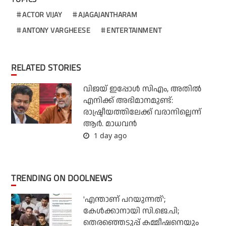
ACTOR VIJAY
AJAGAJANTHARAM
ANTONY VARGHEESE
ENTERTAINMENT
RELATED STORIES
വിജയ് ഇപ്പോൾ സിഎം, അതിൽ
എനിക്ക് അഭിമാനമുണ്ട്:
രാഷ്ട്രീയത്തിലേക്ക് വരാനില്ലെന്ന്
ആർ. മാധവൻ
1 day ago
TRENDING ON DOOLNEWS
'എന്താണ് പറയുന്നത്';
കേള്‍ക്കാനായി സി.ജെ.പി;
തെരഞ്ഞെടുപ്പ് കമ്മീഷനെയും