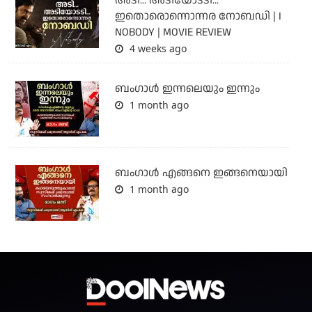
അടി... അടിയോടടി...
ഇതൊരൊന്നൊന്നര നോബഡി | I
NOBODY | MOVIE REVIEW
4 weeks ago
ബംഗാള്‍ ഇന്നലെയും ഇന്നും
1 month ago
ബം​ഗാൾ എങ്ങനെ ഇങ്ങനെയായി
1 month ago