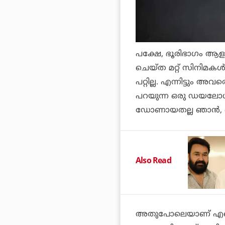
പക്ഷേ, ഭൂരിഭാഗം ആളു
ചെയ്ത മറ്റ് സിനിമകള
പറ്റില്ല. എന്നിട്ടും അവര
പറയുന്ന ഒരു ഡയലോഗുണ
ഡോണായതല്ല ഞാന്‍, ഞാ
Also Read
അതുപോലെയാണ് എന്റെ 