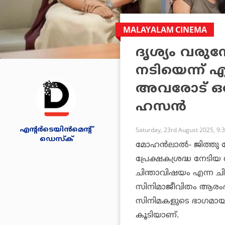
MALAYALAM CINEMA
ദൃശ്യം വരുമ
നടിയെന്ന് എന
അവരോട് ഒന
ഹസന്‍
എന്റര്‍ടെയിന്‍മെന്റ്
Saturday, 23rd August 2025, 9:
ഡെസ്‌ക്
മോഹന്‍ലാല്‍- ജിത്തു
പ്രേക്ഷകശ്രദ്ധ നേട
ചിന്താവിഷയം
എന്ന ച
സിനിമാജീവിതം ആരംഭിച്
സിനിമകളുടെ ഭാഗമായ 
കൂടിയാണ്.