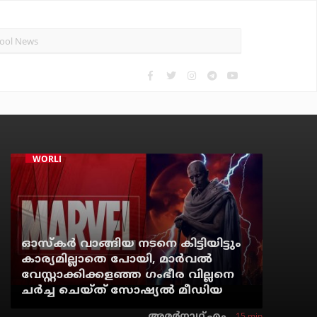
WORLD CINEMA
ഓസ്‌കര്‍ വാങ്ങിയ നടനെ കിട്ടിയിട്ടും
കാര്യമില്ലാതെ പോയി, മാര്‍വല്‍
വേസ്റ്റാക്കിക്കളഞ്ഞ ഗംഭീര വില്ലനെ
ചര്‍ച്ച ചെയ്ത് സോഷ്യല്‍ മീഡിയ
15 min
അമര്‍നാഥ് എം.