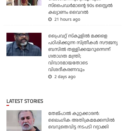
സ്‌പൈഡര്‍മാന്റെ 90s സ്റ്റൈല്‍
കല്യാണം വൈറല്‍
21 hours ago
പ്രൈവറ്റ് സ്‌കൂളില്‍ മക്കളെ
പഠിപ്പിക്കുന്ന സ്ത്രീകള്‍ സൗജന്യ
ബസില്‍ തള്ളിക്കയറുന്നെന്ന്
ഗതാഗത മന്ത്രി;
വിവാദമായതോടെ
വിശദീകരണവും
2 days ago
LATEST STORIES
തേജ്പാല്‍ കുറ്റക്കാരന്‍:
ലൈംഗിക അതിക്രമക്കേസില്‍
വെറുതെവിട്ട നടപടി റദ്ദാക്കി