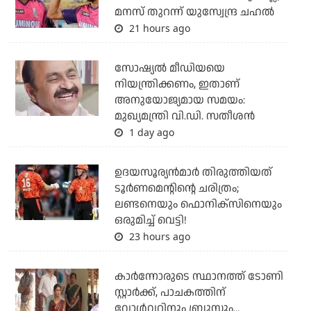
മനസ് തുറന്ന് യുസ്വേന്ദ്ര ചഹല്‍
21 hours ago
സോഷ്യല്‍ മീഡിയയെ
നിയന്ത്രിക്കണം, ഇതാണ്
അനുയോജ്യമായ സമയം:
മുഖ്യമന്ത്രി വി.ഡി. സതീശന്‍
1 day ago
ഉദയസൂര്യന്‍മാര്‍ തിരുത്തിയത്
ടൂര്‍ണമെന്റിന്റെ ചരിത്രം;
ലണ്ടനെയും ഫൊനിക്‌സിനെയും
ഒരുമിച്ച് വെട്ടി!
23 hours ago
കാര്‍ന്നോരുടെ സ്ഥാനത്ത് ടോണി
സ്റ്റാര്‍ക്ക്, പാചകത്തിന്
വോള്‍വറിനും ബ്രൂസും...