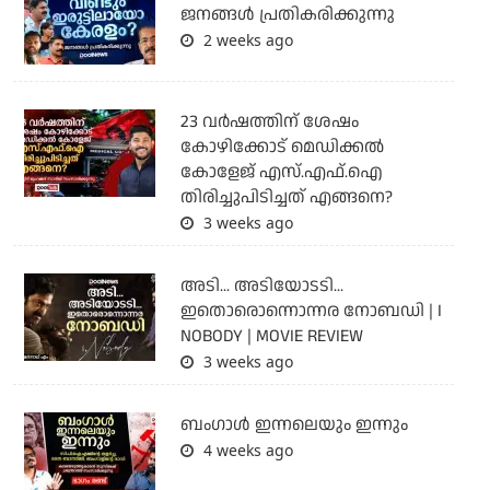
ജനങ്ങൾ പ്രതികരിക്കുന്നു
2 weeks ago
23 വർഷത്തിന് ശേഷം
കോഴിക്കോട് മെഡിക്കൽ
കോളേജ് എസ്.എഫ്.ഐ
തിരിച്ചുപിടിച്ചത് എങ്ങനെ?
3 weeks ago
അടി... അടിയോടടി...
ഇതൊരൊന്നൊന്നര നോബഡി | I
NOBODY | MOVIE REVIEW
3 weeks ago
ബംഗാള്‍ ഇന്നലെയും ഇന്നും
4 weeks ago