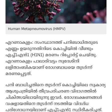
Human Metapneumovirus (HMPV)
എറണാകുളം: സംസ്ഥാനത്ത് പനിബാധിതരുടെ
എണ്ണം ഉയരുന്നതിനിടെ കൊച്ചിയിൽ വീണ്ടും
എച്ച്1എൻ1 (H1N1) മരണം റിപ്പോർട്ട് ചെയ്തു.
എറണാകുളം പാലാരിവട്ടം സ്വദേശിനി
ലളിതാംബികയാണ് രോഗബാധയെ തുടർന്ന്
മരണപ്പെട്ടത്.
പനി ബാധിച്ചതിനെ തുടർന്ന് കൊച്ചിയിലെ സ്വകാര്യ
ആശുപത്രിയിൽ തീവ്രപരിചരണ വിഭാഗത്തിൽ
ചികിത്സയിലായിരുന്നു ഇവർ. രോഗലക്ഷണങ്ങൾ
വഷളായതിനെ തുടർന്ന് നടത്തിയ വിദഗ്ദ്ധ
പരിശോധനയിലാണ് എച്ച്1എൻ1 സ്ഥിരീകരിച്ചത്.