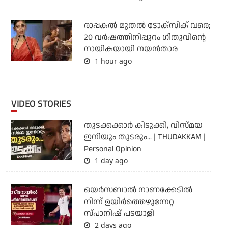
രാപ്പകൽ മുതൽ ടോക്സിക് വരെ;
20 വർഷത്തിനിപ്പുറം ഗീതുവിന്റെ
നായികയായി നയൻതാര
1 hour ago
VIDEO STORIES
തുടക്കക്കാര്‍ കിടുക്കി, വിസ്മയ
ഇനിയും തുടരും... | THUDAKKAM |
Personal Opinion
1 day ago
ഒയര്‍സബാൽ നാണക്കേടിൽ
നിന്ന് ഉയിർത്തെഴുന്നേറ്റ
സ്പാനിഷ് പടയാളി
2 days ago