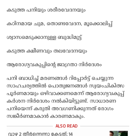
കടുത്ത പനിയും ശരീരവേദനയും
കഠിനമായ ചുമ, തൊണ്ടവേദന, മൂക്കൊലിപ്പ്
ശ്വാസമെടുക്കാനുള്ള ബുദ്ധിമുട്ട്
കടുത്ത ക്ഷീണവും തലവേദനയും
ആരോഗ്യവകുപ്പിന്റെ ജാഗ്രതാ നിർദേശം
പനി ബാധിച്ച് മരണങ്ങൾ റിപ്പോർട്ട് ചെയ്യുന്ന
സാഹചര്യത്തിൽ പൊതുജനങ്ങൾ സ്വയംചികിത്സ
പൂർണമായും ഒഴിവാക്കണമെന്ന് ആരോഗ്യവകുപ്പ്
കർശന നിർദേശം നൽകിയിട്ടുണ്ട്. സാധാരണ
പനിയെന്ന് കരുതി അവഗണിക്കുന്നത് രോഗം
സങ്കീർണമാകാൻ കാരണമാകും.
വാഴ 2 തീര്‍ന്നെന്നാ കേട്ടത്; 14