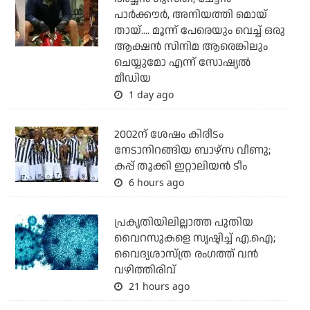
പാര്‍ക്കൗര്‍, അനിയത്തി മൊയ്
തായ്.... മൂന്ന് പേരെയും വെച്ച് ഒരു
ആക്ഷന്‍ സിനിമ ആരെങ്കിലും
ചെയ്യുമോ എന്ന് സോഷ്യല്‍
മീഡിയ
1 day ago
2002ന് ശേഷം കിരീടം
നേടാനിറങ്ങിയ ബാഴ്സ വീണു;
കപ്പ് തൂക്കി ഇറ്റാലിയൻ ടീം
6 hours ago
പ്രകൃതിയിലില്ലാത്ത പുതിയ
വൈറസുകളെ സൃഷ്ടിച്ച് എ.ഐ;
വൈദ്യശാസ്ത്ര രംഗത്ത് വന്‍
വഴിത്തിരിവ്
21 hours ago