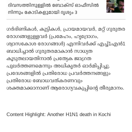
ദിവസത്തിനുള്ളില്‍ ബോക്‌സ് ഓഫീസില്‍
നിന്നും കോടികളുമായി ദൃശ്യം 3
ഗർഭിണികൾ, കുട്ടികൾ, പ്രായമായവർ, മറ്റ് ഗുരുതര
രോഗങ്ങളുള്ളവർ (പ്രമേഹം, ഹൃദ്രോഗം,
ശ്വാസകോശ രോഗങ്ങൾ) എന്നിവർക്ക് എച്ച്1എൻ1
ബാധിച്ചാൽ ഗുരുതരമാകാൻ സാധ്യത
കൂടുതലായതിനാൽ പ്രത്യേക ജാഗ്രത
പുലർത്തണമെന്നും അധികൃതർ ഓർമിപ്പിച്ചു.
പ്രദേശങ്ങളിൽ പ്രതിരോധ പ്രവർത്തനങ്ങളും
പ്രതിരോധ ബോധവത്കരണവും
ശക്തമാക്കാനാണ് ആരോഗ്യവകുപ്പിന്റെ തീരുമാനം.
Content Highlight: Another H1N1 death in Kochi