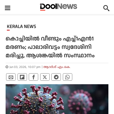
KERALA NEWS
കൊച്ചിയിൽ വീണ്ടും എച്ച്1എൻ1
മരണം; പാലാരിവട്ടം സ്വദേശിനി
മരിച്ചു, ആശങ്കയിൽ സംസ്ഥാനം
Jun 03, 2026, 10:07 pm
ആദർശ് എം.കെ.