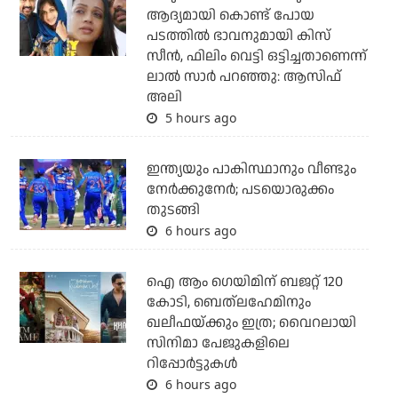
ആദ്യമായി കൊണ്ട് പോയ
പടത്തില്‍ ഭാവനുമായി കിസ്
സീന്‍, ഫിലിം വെട്ടി ഒട്ടിച്ചതാണെന്ന്
ലാല്‍ സാര്‍ പറഞ്ഞു: ആസിഫ്
അലി
5 hours ago
ഇന്ത്യയും പാകിസ്ഥാനും വീണ്ടും
നേര്‍ക്കുനേര്‍; പടയൊരുക്കം
തുടങ്ങി
6 hours ago
ഐ ആം ഗെയിമിന് ബജറ്റ് 120
കോടി, ബെത്‌ലഹേമിനും
ഖലീഫയ്ക്കും ഇത്ര; വൈറലായി
സിനിമാ പേജുകളിലെ
റിപ്പോര്‍ട്ടുകള്‍
6 hours ago