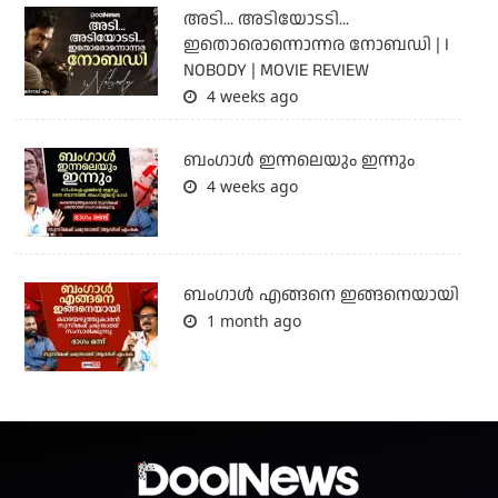
അടി... അടിയോടടി...
ഇതൊരൊന്നൊന്നര നോബഡി | I
NOBODY | MOVIE REVIEW
4 weeks ago
ബംഗാള്‍ ഇന്നലെയും ഇന്നും
4 weeks ago
ബം​ഗാൾ എങ്ങനെ ഇങ്ങനെയായി
1 month ago