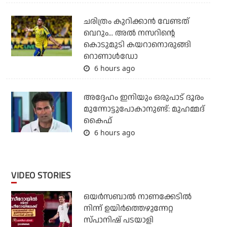
ചരിത്രം കുറിക്കാന്‍ വേണ്ടത്
വെറും... അല്‍ നസറിന്റെ
കൊടുമുടി കയറാനൊരുങ്ങി
റൊണാള്‍ഡോ
6 hours ago
അദ്ദേഹം ഇനിയും ഒരുപാട് ദൂരം
മുന്നോട്ടുപോകാനുണ്ട്: മുഹമ്മദ്
കൈഫ്
6 hours ago
VIDEO STORIES
ഒയര്‍സബാൽ നാണക്കേടിൽ
നിന്ന് ഉയിർത്തെഴുന്നേറ്റ
സ്പാനിഷ് പടയാളി