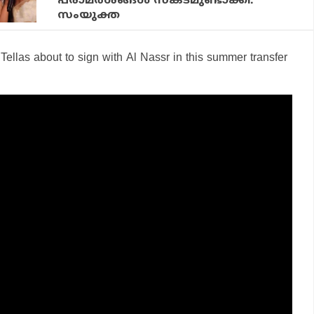
പരാമര്‍ശങ്ങള്‍ സങ്കടമുണ്ടാക്കി:
സംയുക്ത
Tellas about to sign with Al Nassr in this summer transfer