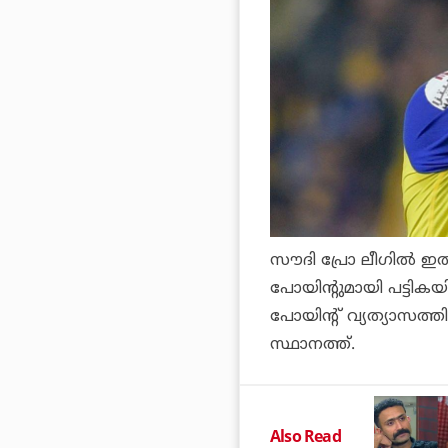
സൗദി പ്രോ ലീഗില്‍ ഇത
പോയിന്റുമായി പട്ടികയി
പോയിന്റ് വ്യത്യാസത്ത
സ്ഥാനത്ത്.
Also Read