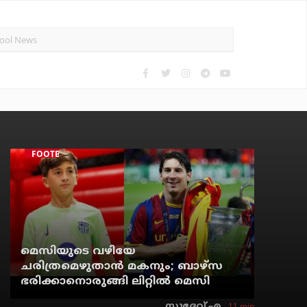
FOOTBALL
മെസിയുടെ വഴിയേ
ചരിത്രമെഴുതാന്‍ മകനും; ബാഴ്‌സ
ഭരിക്കാനൊരുങ്ങി ലിറ്റില്‍ മെസി
11 min
സുദേവ് എ