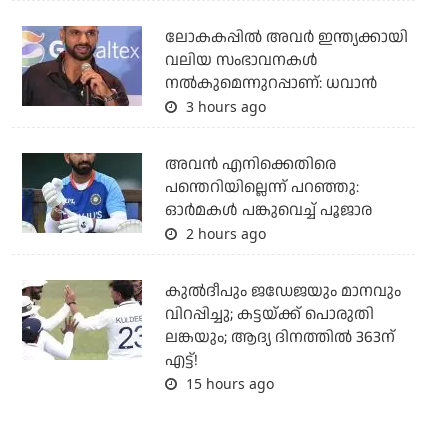
ലോകകപ്പിൽ അവര്‍ ഇന്ത്യക്കായി
വലിയ സംഭാവനകള്‍
നല്‍കുമെന്നുറപ്പാണ്: ധവാന്‍
3 hours ago
അവന്‍ എനിക്കെതിരെ
പന്തെറിയില്ലെന്ന് പറഞ്ഞു:
ഓര്‍മകള്‍ പങ്കുവെച്ച് പൂജാര
2 hours ago
കുല്‍ദീപും ജഡേജയും മാനവും
വിറപ്പിച്ചു; കട്ടയ്ക്ക് പൊരുതി
ലങ്കയും; ആദ്യ ദിനത്തില്‍ 363ന്
എട്ട്!
15 hours ago