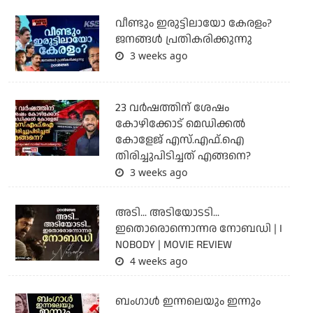
വീണ്ടും ഇരുട്ടിലായോ കേരളം?
ജനങ്ങൾ പ്രതികരിക്കുന്നു
3 weeks ago
23 വർഷത്തിന് ശേഷം
കോഴിക്കോട് മെഡിക്കൽ
കോളേജ് എസ്.എഫ്.ഐ
തിരിച്ചുപിടിച്ചത് എങ്ങനെ?
3 weeks ago
അടി... അടിയോടടി...
ഇതൊരൊന്നൊന്നര നോബഡി | I
NOBODY | MOVIE REVIEW
4 weeks ago
ബംഗാള്‍ ഇന്നലെയും ഇന്നും