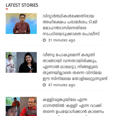
LATEST STORIES
വിദ്യാര്‍ത്ഥികള്‍ക്കെതിരായ
അധിക്ഷേപ പരാമര്‍ശം; ടി.ജി
മോഹന്‍ദാസിനെതിരെ
നടപടിയെടുക്കാതെ പൊലീസ്
31 minutes ago
വീണു പോകുമെന്ന് കരുതി
താങ്ങായി വന്നതായിരിക്കും,
എന്നാല്‍ ലാലേട്ടാ, നിങ്ങളുടെ
തുണയില്ലാതെ തന്നെ വിസ്മയ
ഈ സിനിമയെ തോളിലേറ്റുന്നുണ്ട്
47 minutes ago
കള്ളിപ്പൂങ്കുയിലേ എന്ന
ഗാനത്തിൽ 'കള്ളി' എന്ന വാക്ക്
തന്നെ ഉപയോഗിക്കാൻ കാരണം