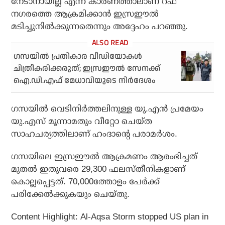
നേടാനായില്ല എന്ന കാരണത്താലാണ് റഫ
നഗരത്തെ ആക്രമിക്കാൻ ഇസ്രഈൽ
മടിച്ചുനിൽക്കുന്നതെന്നും അദ്ദേഹം പറഞ്ഞു.
ഗസയിൽ പ്രതികാര വീഡിയോകൾ
ചിത്രീകരിക്കരുത്; ഇസ്രഈൽ സേനക്ക്
ഐ.ഡി.എഫ് മേധാവിയുടെ നിർദേശം
ഗസയിൽ വെടിനിർത്തലിനുള്ള യു.എൻ പ്രമേയം
യു.എസ് മൂന്നാമതും വീറ്റോ ചെയ്ത
സാഹചര്യത്തിലാണ് ഹംദാന്റെ പരാമർശം.
ഗസയിലെ ഇസ്രഈൽ ആക്രമണം ആരംഭിച്ചത്
മുതൽ ഇതുവരെ 29,300 ഫലസ്തീനികളാണ്
കൊല്ലപ്പെട്ടത്. 70,000ത്തോളം പേർക്ക്
പരിക്കേൽക്കുകയും ചെയ്തു.
Content Highlight: Al-Aqsa Storm stopped US plan in