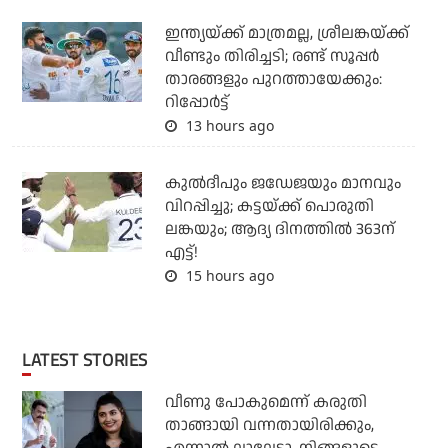
ഇന്ത്യയ്ക്ക് മാത്രമല്ല, ശ്രീലങ്കയ്ക്ക്
വീണ്ടും തിരിച്ചടി; രണ്ട് സൂപ്പര്‍
താരങ്ങളും പുറത്തായേക്കും:
റിപ്പോര്‍ട്ട്
13 hours ago
കുല്‍ദീപും ജഡേജയും മാനവും
വിറപ്പിച്ചു; കട്ടയ്ക്ക് പൊരുതി
ലങ്കയും; ആദ്യ ദിനത്തില്‍ 363ന്
എട്ട്!
15 hours ago
LATEST STORIES
വീണു പോകുമെന്ന് കരുതി
താങ്ങായി വന്നതായിരിക്കും,