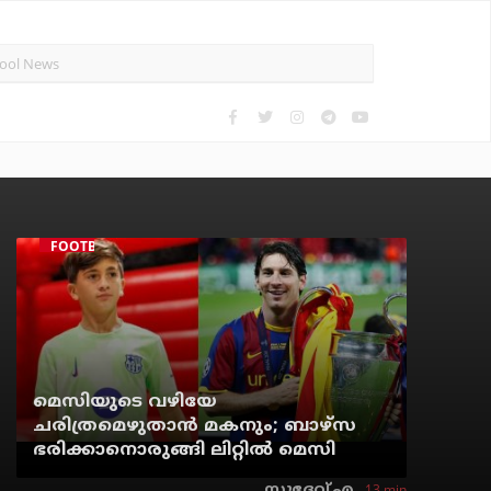
FOOTBALL
മെസിയുടെ വഴിയേ
ചരിത്രമെഴുതാന്‍ മകനും; ബാഴ്‌സ
ഭരിക്കാനൊരുങ്ങി ലിറ്റില്‍ മെസി
13 min
സുദേവ് എ