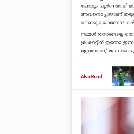
പോലും പൂര്‍ണമായി മാറ
അവനെപ്പോഴാണ് തയ്യാറ
വെക്കുകയാണോ? കഴിഞ്ഞ
നമ്മള്‍ താരങ്ങളെ തെര
ക്രിക്കറ്റിന് ഇന്നോ ഇ
ഉള്ളതാണ്,’ ജഡേജ കൂട്ടി
Also Read