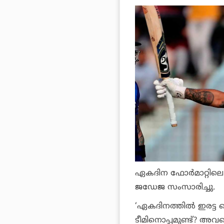
ഏകദിന ഫോര്‍മാറ്റിലെ
ജഡേജ സംസാരിച്ചു.
‘ഏകദിനത്തില്‍ ഇരട്ട 
ടീമിനൊപ്പമുണ്ട്? അവന