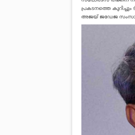
സ്‌പോര്‍ട്‌സ് തക്കിന
പ്രകടനത്തെ കുറിച്ചും 
അജയ് ജഡേജ സംസാരി