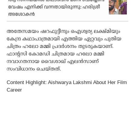
വേഷം എനിക്ക് വന്നതായിരുന്നു: ഹരിശ്രീ
അശോകന്‍
അതേസമയം ഷറഫുദ്ദീനും ഐശ്വര്യ ലക്ഷ്മിയും
കേന്ദ്ര കഥാപാത്രമായി എത്തിയ ഏറ്റവും പുതിയ
ചിത്രം ഹലോ മമ്മി പ്രദർശനം തുടരുകയാണ്.
ഫാന്റസി കോമഡി ചിത്രമായ ഹലോ മമ്മി
നവാഗതനായ വൈശാഖ് എലന്‍സാണ്
സംവിധാനം ചെയ്തത്.
Content Highlight: Aishwarya Lakshmi About Her Film
Career