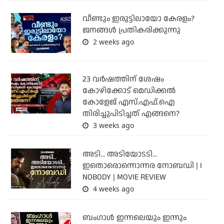
വീണ്ടും ഇരുട്ടിലായോ കേരളം?
ജനങ്ങൾ പ്രതികരിക്കുന്നു
2 weeks ago
23 വർഷത്തിന് ശേഷം
കോഴിക്കോട് മെഡിക്കൽ
കോളേജ് എസ്.എഫ്.ഐ
തിരിച്ചുപിടിച്ചത് എങ്ങനെ?
3 weeks ago
അടി... അടിയോടടി...
ഇതൊരൊന്നൊന്നര നോബഡി | I
NOBODY | MOVIE REVIEW
4 weeks ago
ബംഗാള്‍ ഇന്നലെയും ഇന്നും