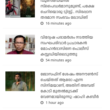
ഡൂംസ്‌ഡേയില്‍
സ്‌പൈഡര്‍മാനുമുണ്ട്, പക്ഷേ
ചെറിയൊരു ട്വിസ്റ്റ്... സിരപ്പാന
തരമാന സംഭവം ലോഡിങ്
16 minutes ago
വിദ്വേഷ പരാമര്‍ശം നടത്തിയ
സംഘപരിവാര്‍ പ്രചാരകന്‍
മോഹന്‍ദാസിനെ പൊലീസ്
കസ്റ്റഡിയിലെടുത്തു
54 minutes ago
ജോസഫിന് ശേഷം അനൗണ്‍സ്
ചെയ്തത് ആരോ എന്ന
സിനിമയാണ്, അതിന് അമ്പത്
കോടി മുതല്‍മുടക്ക്
വേണമായിരുന്നു: ഷാഹി കബീര്‍
1 hour ago