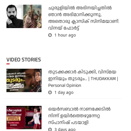
ചുരുളിയിൽ അഭിനയിച്ചതിൽ
ഞാൻ അഭിമാനിക്കുന്നു,
അതൊരു ക്ലാസിക് സിനിമയാണ്:
വിനയ് ഫോർട്ട്
1 hour ago
VIDEO STORIES
തുടക്കക്കാര്‍ കിടുക്കി, വിസ്മയ
ഇനിയും തുടരും... | THUDAKKAM |
Personal Opinion
1 day ago
ഒയര്‍സബാൽ നാണക്കേടിൽ
നിന്ന് ഉയിർത്തെഴുന്നേറ്റ
സ്പാനിഷ് പടയാളി
3 days ago