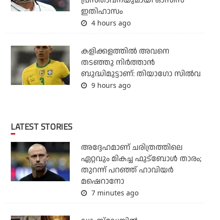
പ്രസ്താവനയുമായി ഓസീസ്
ഇതിഹാസം
4 hours ago
കളിക്കളത്തില്‍ അവനെ
തടഞ്ഞു നിര്‍ത്താന്‍
ബുദ്ധിമുട്ടാണ്: തിയാഗോ സില്‍വ
9 hours ago
LATEST STORIES
അദ്ദേഹമാണ് ചരിത്രത്തിലെ
ഏറ്റവും മികച്ച ഫുട്‌ബോള്‍ താരം;
തുറന്ന് പറഞ്ഞ് ഹാവിയര്‍
മഷെറാനോ
7 minutes ago