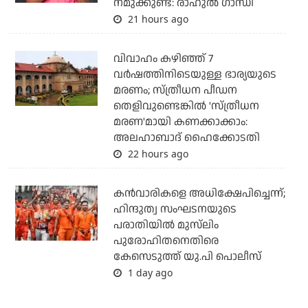
നമുക്കുണ്ട്: രാഹുല്‍ ഗാന്ധി
21 hours ago
വിവാഹം കഴിഞ്ഞ് 7
വര്‍ഷത്തിനിടെയുള്ള ഭാര്യയുടെ
മരണം; സ്ത്രീധന പീഡന
തെളിവുണ്ടെങ്കില്‍ 'സ്ത്രീധന
മരണ'മായി കണക്കാക്കാം:
അലഹാബാദ് ഹൈക്കോടതി
22 hours ago
കന്‍വാരികളെ അധിക്ഷേപിച്ചെന്ന്;
ഹിന്ദുത്വ സംഘടനയുടെ
പരാതിയില്‍ മുസ്‌ലിം
പുരോഹിതനെതിരെ
കേസെടുത്ത് യു.പി പൊലീസ്
1 day ago