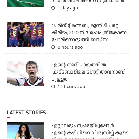
നാശത്തിലേക്കെന്ന് ഹൂത്തികള്‍
1 day ago
45 മിനിട്ട് മത്സരം, മൂന്ന് ടീം, ഒറ്റ
കിരീടം; 2002ന് ശേഷം ത്രികോണ
പോരിനൊരുങ്ങി ബാഴ്‌സ
8 hours ago
എന്റെ അഭിപ്രായത്തില്‍
ഫുട്‌ബോളിലെ ഗോട്ട് അവനാണ്:
മുള്ളര്‍
12 hours ago
LATEST STORIES
എല്ലാവരും സംശയിച്ചപ്പോള്‍
എന്റെ കഴിവിനെ വിശ്വസിച്ച് കൂടെ