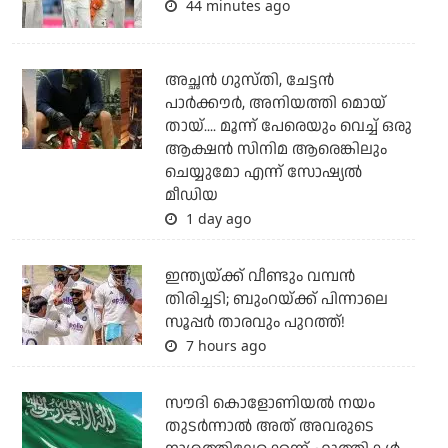
44 minutes ago
അച്ഛന്‍ ഗുസ്തി, ചേട്ടന്‍
പാര്‍ക്കൗര്‍, അനിയത്തി മൊയ്
തായ്.... മൂന്ന് പേരെയും വെച്ച് ഒരു
ആക്ഷന്‍ സിനിമ ആരെങ്കിലും
ചെയ്യുമോ എന്ന് സോഷ്യല്‍
മീഡിയ
1 day ago
ഇന്ത്യയ്ക്ക് വീണ്ടും വമ്പന്‍
തിരിച്ചടി; ബുംറയ്ക്ക് പിന്നാലെ
സൂപ്പര്‍ താരവും പുറത്ത്!
7 hours ago
സൗദി കൊളോണിയല്‍ നയം
തുടര്‍ന്നാല്‍ അത് അവരുടെ