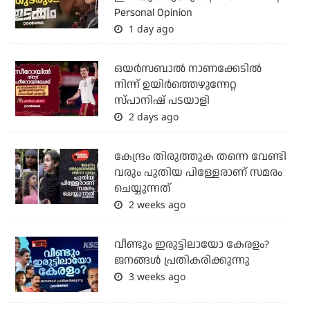
Personal Opinion
1 day ago
ഒയര്‍സബാൽ നാണക്കേടിൽ
നിന്ന് ഉയിർത്തെഴുന്നേറ്റ
സ്പാനിഷ് പടയാളി
2 days ago
കേന്ദ്രം തിരുത്തുക തന്നെ വേണ്ടി
വരും പുതിയ പിള്ളേരാണ് സമരം
ചെയ്യുന്നത്
2 weeks ago
വീണ്ടും ഇരുട്ടിലായോ കേരളം?
ജനങ്ങൾ പ്രതികരിക്കുന്നു
3 weeks ago