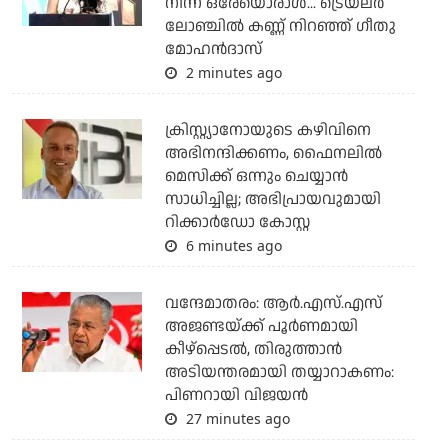
നിന്ന ഒരേയൊരാള്‍... ട്രെയ്‌ലര്‍
ലോഞ്ചില്‍ കണ്ണ് നിറഞ്ഞ് ഗീതു
മോഹന്‍ദാസ്
2 minutes ago
ക്രിസ്റ്റ്യാനോയുടെ കഴിവിനെ
അഭിനന്ദിക്കണം, ഫൈനലില്‍
മെസിക്ക് ഒന്നും ചെയ്യാന്‍
സാധിച്ചില്ല; അഭിപ്രായവുമായി
റിക്കാര്‍ഡോ കോസ്റ്റ
6 minutes ago
വന്ദേമാതരം: ആര്‍.എസ്.എസ്
അജണ്ടയ്ക്ക് പൂര്‍ണമായി
കീഴ്‌പ്പെടല്‍, തിരുത്താന്‍
അടിയന്തരമായി തയ്യാറാകണം:
പിണറായി വിജയന്‍
27 minutes ago