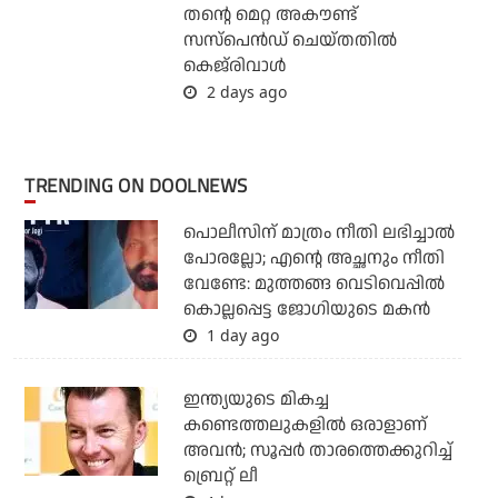
തന്റെ മെറ്റ അകൗണ്ട്
സസ്‌പെന്‍ഡ് ചെയ്തതില്‍
കെജ്‌രിവാള്‍
2 days ago
TRENDING ON DOOLNEWS
പൊലീസിന് മാത്രം നീതി ലഭിച്ചാല്‍
പോരല്ലോ; എന്റെ അച്ഛനും നീതി
വേണ്ടേ: മുത്തങ്ങ വെടിവെപ്പില്‍
കൊല്ലപ്പെട്ട ജോഗിയുടെ മകന്‍
1 day ago
ഇന്ത്യയുടെ മികച്ച
കണ്ടെത്തലുകളില്‍ ഒരാളാണ്
അവന്‍; സൂപ്പര്‍ താരത്തെക്കുറിച്ച്
ബ്രെറ്റ് ലീ