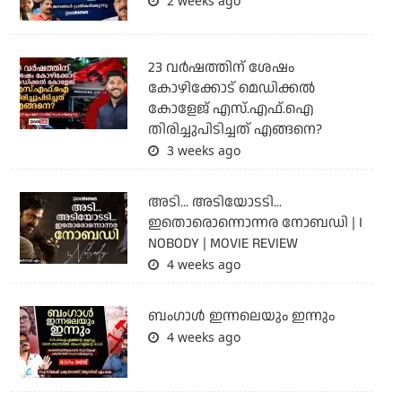
2 weeks ago
23 വർഷത്തിന് ശേഷം
കോഴിക്കോട് മെഡിക്കൽ
കോളേജ് എസ്.എഫ്.ഐ
തിരിച്ചുപിടിച്ചത് എങ്ങനെ?
3 weeks ago
അടി... അടിയോടടി...
ഇതൊരൊന്നൊന്നര നോബഡി | I
NOBODY | MOVIE REVIEW
4 weeks ago
ബംഗാള്‍ ഇന്നലെയും ഇന്നും
4 weeks ago