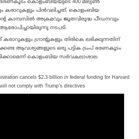
രംപ് ഭരണകൂടം കൊളംബിയയുടെ 400 മില്യണ്‍
ളും കരാറുകളും പിന്‍വലിച്ചത്. കൊളംബിയ
്റെ കാമ്പസില്‍ അക്രമവും ജൂതവിരുദ്ധ പീഡനവും
 ആരോപിച്ചായിരുന്നു നടപടി.
്ഞ് കരാറുകളും ഗ്രാന്റുകളും തിരികെ ലഭിക്കുന്നതിന്
േണ്ട ആവശ്യങ്ങളുടെ ഒരു പട്ടിക ട്രംപ് ഭരണകൂടം
പാലിക്കാമെന്ന് കൊളംബിയ സര്‍വകലാശാല
stration cancels $2.3 billion in federal funding for Harvard
t will not comply with Trump’s directives