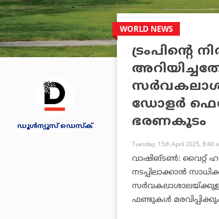
WORLD NEWS
ട്രംപിന്റെ നി
അറിയിച്ചതോ
സര്‍വകലാശാ
ഡോളര്‍ ഫെഡറ
ഭരണകൂടം
ഡൂള്‍ന്യൂസ് ഡെസ്‌ക്
Tuesday, 15th April 2025, 8:40 
വാഷിങ്ടണ്‍: വൈറ്റ് ഹൗസ
നടപ്പിലാക്കാന്‍ സാധിക
സര്‍വകലാശാലയ്ക്കുള
ഫണ്ടുകള്‍ മരവിപ്പിക്ക