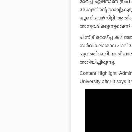
മാര്‍ച്ച് ഏഴിനാണ് ട്
ഡോളറിന്റെ ഗ്രാന്റുക
യൂണിവേഴ്സിറ്റി അതിന
അനുവദിക്കുന്നുവെന്ന്
പിന്നീട് ഒരാഴ്ച്ച കഴിഞ
സര്‍വകലാശാല പാലിക്ക
പുറത്തിറക്കി. ഇത് 
അറിയിച്ചിരുന്നു.
Content Highlight:
Admini
University after it says i