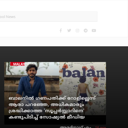
MALAYALAM CINEMA
ബാലനില്‍ ഗണപതിക്ക് റോളില്ലെന്ന്
ആരാ പറഞ്ഞേ, അധികമാരും
ശ്രദ്ധിക്കാത്ത 'സൂപ്പര്‍സ്റ്റാറിനെ'
കണ്ടുപിടിച്ച് സോഷ്യല്‍ മീഡിയ
16 min
അമര്‍നാഥ് എം.