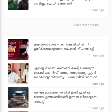
പേടിച്ചു: ജൂഡ് ആന്തണി
1 hour ago
Advertisement
ഒയര്‍സബാൽ നാണക്കേടിൽ നിന്ന്
ഉയിർത്തെഴുന്നേറ്റ സ്പാനിഷ് പടയാളി
1 hour ago
എന്റെ ഓമൽ കണ്മണി കേട്ട് ലാലേട്ടൻ
ഷേക്ക് ഹാൻഡ് തന്നു, അതൊരു സ്റ്റാർ
മൊമെന്റായിരുന്നു: ധ്യാൻ ശ്രീനിവാസൻ
1 hour ago
ബിരുദ പ്രവേശനത്തിന് ഇനി പ്ലസ് ടു
വേണ്ട; ഉത്തരവിറക്കി ഉന്നത വിദ്യാഭ്യാസ
വകുപ്പ്
1 hour ago