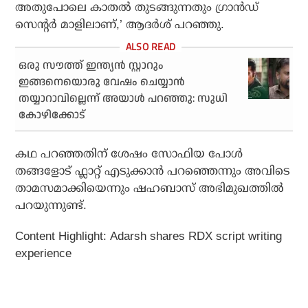
അതുപോലെ കാതൽ തുടങ്ങുന്നതും ഗ്രാൻഡ്
സെന്റർ മാളിലാണ്,’ ആദർശ് പറഞ്ഞു.
ഒരു സൗത്ത് ഇന്ത്യന്‍ സ്റ്റാറും
ഇങ്ങനെയൊരു വേഷം ചെയ്യാന്‍
തയ്യാറാവില്ലെന്ന് അയാൾ പറഞ്ഞു: സുധി
കോഴിക്കോട്
കഥ പറഞ്ഞതിന് ശേഷം സോഫിയ പോൾ
തങ്ങളോട് ഫ്ലാറ്റ് എടുക്കാൻ പറഞ്ഞെന്നും അവിടെ
താമസമാക്കിയെന്നും ഷഹബാസ് അഭിമുഖത്തിൽ
പറയുന്നുണ്ട്.
Content Highlight: Adarsh shares RDX script writing
experience