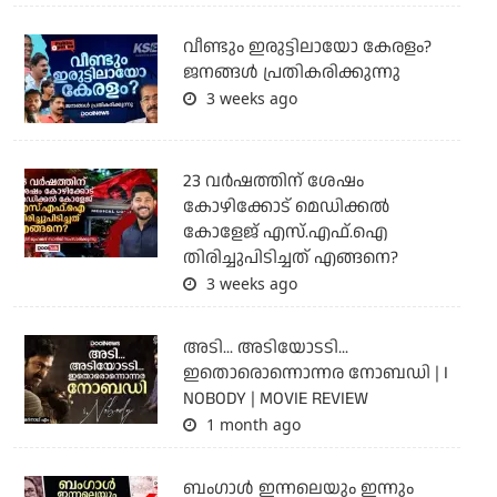
വീണ്ടും ഇരുട്ടിലായോ കേരളം?
ജനങ്ങൾ പ്രതികരിക്കുന്നു
3 weeks ago
23 വർഷത്തിന് ശേഷം
കോഴിക്കോട് മെഡിക്കൽ
കോളേജ് എസ്.എഫ്.ഐ
തിരിച്ചുപിടിച്ചത് എങ്ങനെ?
3 weeks ago
അടി... അടിയോടടി...
ഇതൊരൊന്നൊന്നര നോബഡി | I
NOBODY | MOVIE REVIEW
1 month ago
ബംഗാള്‍ ഇന്നലെയും ഇന്നും