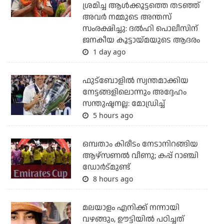
ശ്രമിച്ച ആള്‍ക്കൂട്ടത്തെ തടഞ്ഞ്
അവര്‍ നമ്മുടെ അന്തസ്
സംരക്ഷിച്ചു: ദല്‍ഹി പൊലീസിന്
ജനകീയ കൂട്ടായ്മയുടെ ആദരം
1 day ago
ഫുട്ബോളില്‍ സ്വന്തമാക്കിയ
നേട്ടങ്ങളിലൊന്നും അദ്ദേഹം
സന്തുഷ്ടനല്ല: മോഡ്രിച്ച്
5 hours ago
ഒമ്പതാം കിരീടം നേടാനിറങ്ങിയ
ആഴ്സണല്‍ വീണു; കപ്പ് റാഞ്ചി
ഡോര്‍ട്മുണ്ട്
8 hours ago
മലയാളം എനിക്ക് നന്നായി
വഴങ്ങും, ഊട്ടിയില്‍ പഠിച്ചത്