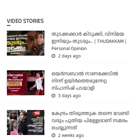
VIDEO STORIES
തുടക്കക്കാര്‍ കിടുക്കി, വിസ്മയ
ഇനിയും തുടരും... | THUDAKKAM |
Personal Opinion
2 days ago
ഒയര്‍സബാൽ നാണക്കേടിൽ
നിന്ന് ഉയിർത്തെഴുന്നേറ്റ
സ്പാനിഷ് പടയാളി
3 days ago
കേന്ദ്രം തിരുത്തുക തന്നെ വേണ്ടി
വരും പുതിയ പിള്ളേരാണ് സമരം
ചെയ്യുന്നത്
2 weeks ago